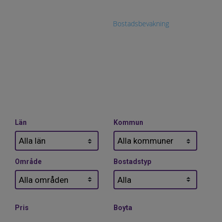
säljdatum eller pris inte är satt ännu. Är du intresserad av en
visning eller har frågor om en bostad? Hör av dig till ansvarig
mäklare. Eller lägg upp en
Bostadsbevakning
och få
uppdateringar så fort vi får in en bostad som matchar dina
önskemål.
Län
Kommun
Område
Bostadstyp
Pris
Boyta