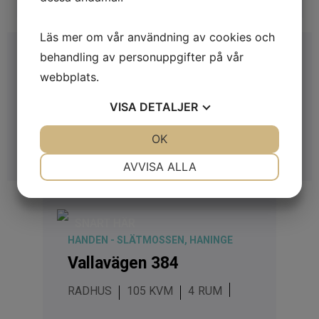
Läs mer om vår användning av cookies och
behandling av personuppgifter på vår
SNART HÄR
webbplats.
HÄGERNEHOLM, TÄBY
Hägerneholmsvägen 6b
VISA
DETALJER
LÄGENHET
43 KVM
2
JA
NEJ
OK
JA
NEJ
1 995 000 KR
NÖDVÄNDIG
INSTÄLLNINGAR
AVVISA ALLA
JA
NEJ
JA
NEJ
MARKNADSFÖRING
STATISTIK
SNART HÄR
HANDEN - SLÄTMOSSEN, HANINGE
Vallavägen 384
RADHUS
105 KVM
4