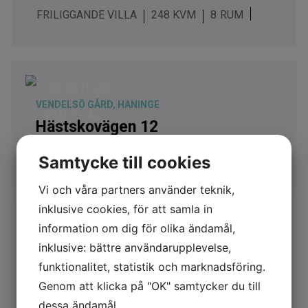
FRILIGGANDE VILLA
248 KVM
8
BESIKTIGAD
VENDELSÖ GÅRD, HANINGE
SNART HÄR
Hästskovägen 12
RADHUS
90 KVM
4
5 095 000 KR
Samtycke till cookies
Vi och våra partners använder teknik,
inklusive cookies, för att samla in
BESIKTIGAD
information om dig för olika ändamål,
RAKSTA, TYRESÖ
inklusive: bättre användarupplevelse,
SNART HÄR
Larvstigen 5
funktionalitet, statistik och marknadsföring.
Genom att klicka på "OK" samtycker du till
FRILIGGANDE VILLA
68 KVM
2
dessa ändamål.