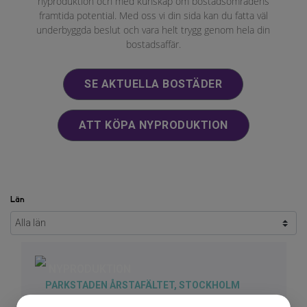
nyproduktion och med kunskap om bostadsområdens
framtida potential. Med oss vi din sida kan du fatta väl
underbyggda beslut och vara helt trygg genom hela din
bostadsaffär.
SE AKTUELLA BOSTÄDER
ATT KÖPA NYPRODUKTION
Län
NYPRODUKTION
PARKSTADEN ÅRSTAFÄLTET, STOCKHOLM