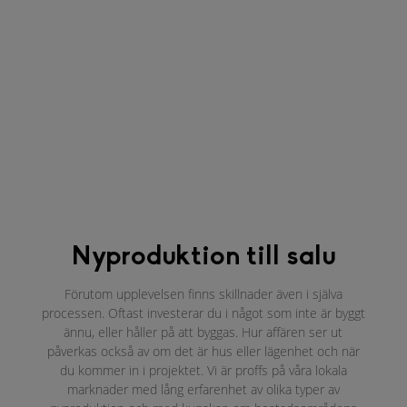
inredning och material. Ingen budgivning. Med
andra ord, det är inte alls konstigt att
nyproduktion är populärt.
Nyproduktion till salu
Förutom upplevelsen finns skillnader även i själva
processen. Oftast investerar du i något som inte är byggt
ännu, eller håller på att byggas. Hur affären ser ut
påverkas också av om det är hus eller lägenhet och när
du kommer in i projektet. Vi är proffs på våra lokala
marknader med lång erfarenhet av olika typer av