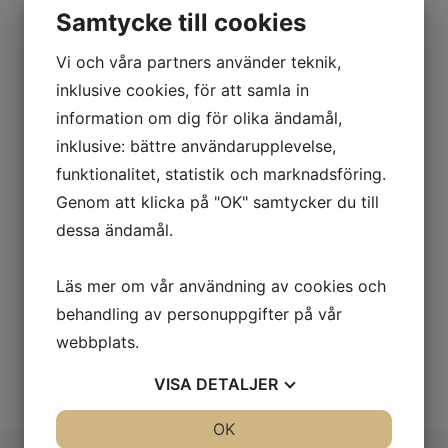
Margo, Parkstaden Årstafältet
Samtycke till cookies
Vi och våra partners använder teknik,
inklusive cookies, för att samla in
information om dig för olika ändamål,
NYPRODUKTION
VEGA, HANINGE
inklusive: bättre användarupplevelse,
Gaffelseglet 12
funktionalitet, statistik och marknadsföring.
Genom att klicka på "OK" samtycker du till
dessa ändamål.
Läs mer om vår användning av cookies och
NYPRODUKTION
behandling av personuppgifter på vår
TEG, UMEÅ
webbplats.
Bryggargatan
VISA
DETALJER
JA
NEJ
OK
JA
NEJ