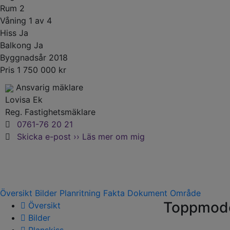
Rum
2
Våning
1 av 4
Hiss
Ja
Balkong
Ja
Byggnadsår
2018
Pris
1 750 000 kr
Ansvarig mäklare
Lovisa Ek
Reg. Fastighetsmäklare
0761-76 20 21
Skicka e-post ››
Läs mer om mig
Översikt
Bilder
Planritning
Fakta
Dokument
Område
Toppmodern
Översikt
Bilder