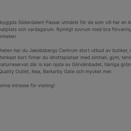
ybyggda Söderdalen! Passar utmärkt för de som vill har en 
matplats och vardagsrum. Rymligt sovrum med bra förvaring
enheten.
rheten har du Jakobsbergs Centrum stort utbud av butiker, r
kast bort finner du idrottsplatser med simhall, gym, tennish
 naturreservat där ni kan njuta av Görvälnbadet, härliga g
uality Outlet, Ikea, Barkarby Gate och mycket mer.
mna intresse för visning!