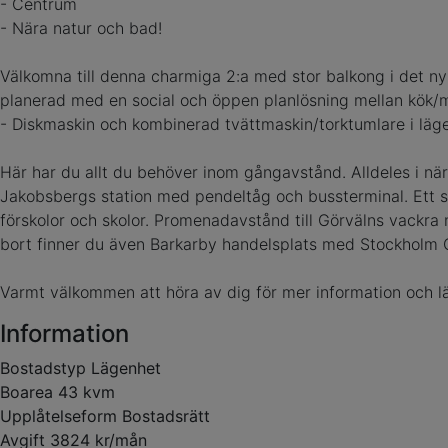
- Centrum
- Nära natur och bad!
Välkomna till denna charmiga 2:a med stor balkong i det n
planerad med en social och öppen planlösning mellan kök/
- Diskmaskin och kombinerad tvättmaskin/torktumlare i läg
Här har du allt du behöver inom gångavstånd. Alldeles i nä
Jakobsbergs station med pendeltåg och bussterminal. Ett sten
förskolor och skolor. Promenadavstånd till Görvälns vackra
bort finner du även Barkarby handelsplats med Stockholm Q
Varmt välkommen att höra av dig för mer information och lä
Information
Bostadstyp
Lägenhet
Boarea
43 kvm
Upplåtelseform
Bostadsrätt
Avgift
3824 kr/mån