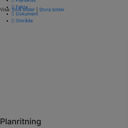
Planskiss
Fakta
Visa:
Små bilder
|
Stora bilder
Dokument
Område
Planritning