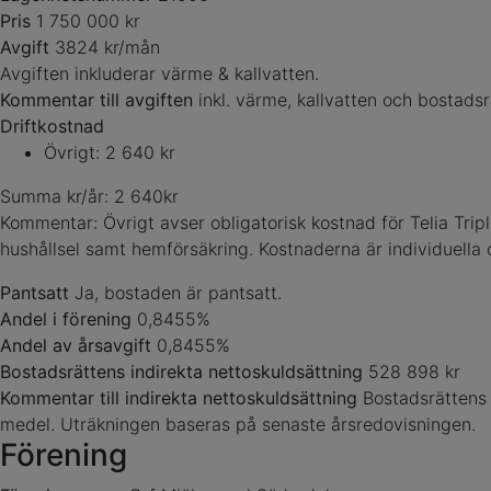
Pris
1 750 000 kr
Avgift
3824 kr/mån
Avgiften inkluderar värme & kallvatten.
Kommentar till avgiften
inkl. värme, kallvatten och bostadsr
Driftkostnad
Övrigt: 2 640 kr
Summa kr/år: 2 640kr
Kommentar: Övrigt avser obligatorisk kostnad för Telia Tr
hushållsel samt hemförsäkring. Kostnaderna är individuella
Pantsatt
Ja, bostaden är pantsatt.
Andel i förening
0,8455%
Andel av årsavgift
0,8455%
Bostadsrättens indirekta nettoskuldsättning
528 898 kr
Kommentar till indirekta nettoskuldsättning
Bostadsrättens 
medel. Uträkningen baseras på senaste årsredovisningen.
Förening