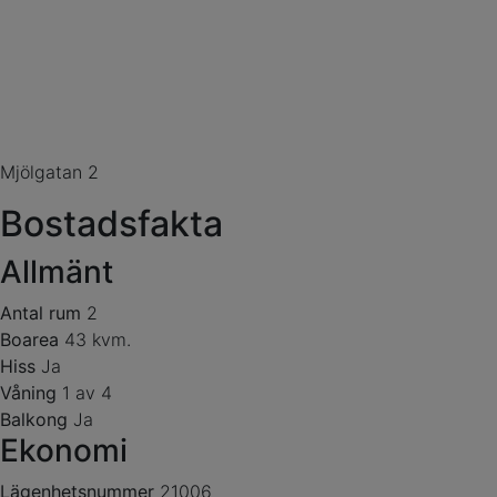
Mjölgatan 2
Bostadsfakta
Allmänt
Antal rum
2
Boarea
43 kvm.
Hiss
Ja
Våning
1 av 4
Balkong
Ja
Ekonomi
Lägenhetsnummer
21006