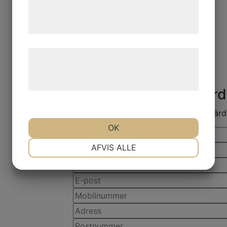
tjenester. Ved at klikke på 'OK' giver du
samtykke til disse formål.
Læs mere om vores brug af cookies og
behandling af persondata på vores
hjemmeside.
Vad är din bostad vär
Jag hjälper dig med en kostnadsfri värde
OK
NØDVENDIGE
PRÆFERENCER
AFVIS ALLE
MARKETING
STATISTIK