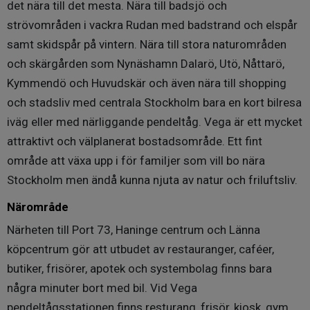
det nära till det mesta. Nära till badsjö och
strövområden i vackra Rudan med badstrand och elspår
samt skidspår på vintern. Nära till stora naturområden
och skärgården som Nynäshamn Dalarö, Utö, Nåttarö,
Kymmendö och Huvudskär och även nära till shopping
och stadsliv med centrala Stockholm bara en kort bilresa
iväg eller med närliggande pendeltåg. Vega är ett mycket
attraktivt och välplanerat bostadsområde. Ett fint
område att växa upp i för familjer som vill bo nära
Stockholm men ändå kunna njuta av natur och friluftsliv.
Närområde
Närheten till Port 73, Haninge centrum och Länna
köpcentrum gör att utbudet av restauranger, caféer,
butiker, frisörer, apotek och systembolag finns bara
några minuter bort med bil. Vid Vega
pendeltågsstationen finns resturang, frisör, kiosk, gym,