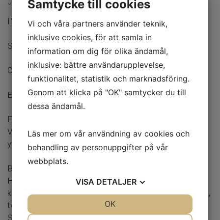
Ja
Samtycke till cookies
INSYNSSKYDDAT LÄGE MED SOL HELA DAGEN
Vi och våra partners använder teknik,
inklusive cookies, för att samla in
SNYGGT INRETT - PLATS FÖR FLERA BILAR
information om dig för olika ändamål,
inklusive: bättre användarupplevelse,
ÖPPEN PLANLÖSNING - GOTT OM FÖRVARING
funktionalitet, statistik och marknadsföring.
Genom att klicka på "OK" samtycker du till
ENTRÉPLAN:
dessa ändamål.
ENTRÉHALL
Välkomnande entréhall med klädavhängning samt
Läs mer om vår användning av cookies och
ytterligare förvaring i klädkammare under trappan.
behandling av personuppgifter på vår
webbplats.
BADRUM
Helkalkat badrum med vitt kakel och mörkgrått
VISA
DETALJER
klinkergolv. Duschhörna med vikdörrar, badrumsskåp, wc,
JA
NEJ
OK
JA
NEJ
tvättställ samt tvättmaskin och torktumlare från
Siemens.
NÖDVÄNDIG
INSTÄLLNINGAR