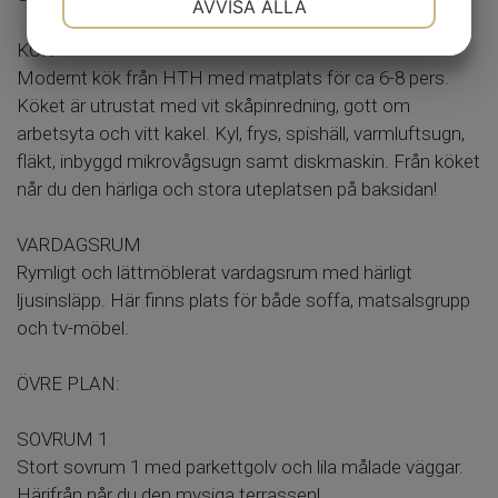
AVVISA ALLA
JA
NEJ
JA
NEJ
KÖK
MARKNADSFÖRING
STATISTIK
Modernt kök från HTH med matplats för ca 6-8 pers.
Köket är utrustat med vit skåpinredning, gott om
arbetsyta och vitt kakel. Kyl, frys, spishäll, varmluftsugn,
fläkt, inbyggd mikrovågsugn samt diskmaskin. Från köket
når du den härliga och stora uteplatsen på baksidan!
VARDAGSRUM
Rymligt och lättmöblerat vardagsrum med härligt
ljusinsläpp. Här finns plats för både soffa, matsalsgrupp
och tv-möbel.
ÖVRE PLAN:
SOVRUM 1
Stort sovrum 1 med parkettgolv och lila målade väggar.
Härifrån når du den mysiga terrassen!