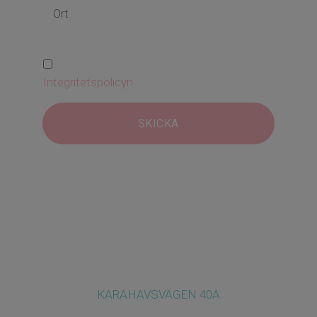
Jag har läst och godkänner
Integritetspolicyn
SKICKA
KARAHAVSVÄGEN 40A