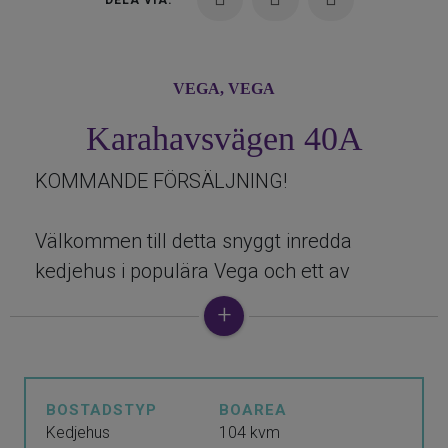
DELA VIA:
VEGA,
VEGA
Karahavsvägen 40A
KOMMANDE FÖRSÄLJNING!
Välkommen till detta snyggt inredda
kedjehus i populära Vega och ett av
områdets absolut bästa lägen! Entréplan
rymmer stilrent kök från HTH med utgång
till den härliga uteplatsen. Den stora trallen
är byggd i flera nivåer och pryds av vackra
BOSTADSTYP
BOAREA
planteringar, träd och nedsänkt pool.
Kedjehus
104 kvm