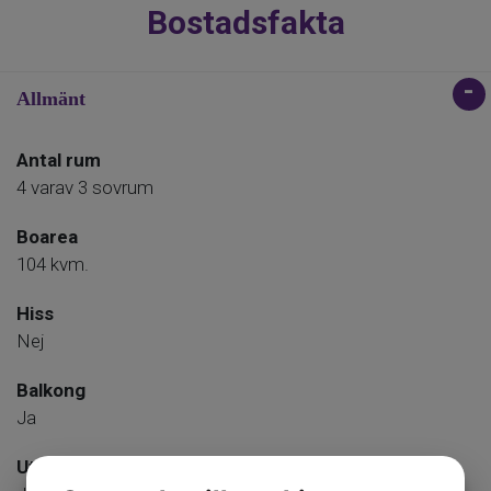
Bostadsfakta
Allmänt
Antal rum
4 varav 3 sovrum
Boarea
104 kvm.
Hiss
Nej
Balkong
Ja
Uteplats