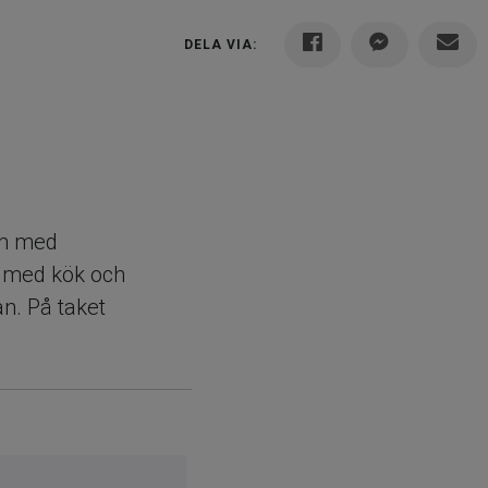
DELA VIA:
vm med
n med kök och
n. På taket
ar
slits med