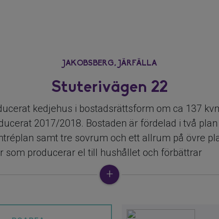
JAKOBSBERG,
JÄRFÄLLA
Stuterivägen 22
oducerat kedjehus i bostadsrättsform om ca 137 k
oducerat 2017/2018. Bostaden är fördelad i två pla
réplan samt tre sovrum och ett allrum på övre pla
er som producerar el till hushållet och förbättrar
taden är i mycket gott skick, energieffektiv och h
a och stilrena materialval.
u av den raka trappan som öppnar upp en central 