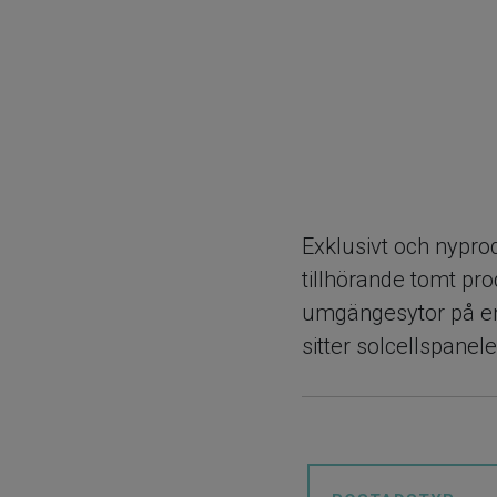
Exklusivt och nypr
tillhörande tomt pr
umgängesytor på ent
sitter solcellspanel
boendeekonomin. Bos
genomgående modern
På entréplan möts d