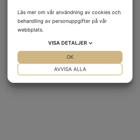
Läs mer om vår användning av cookies och
behandling av personuppgifter på vår
webbplats.
VISA
DETALJER
JA
NEJ
OK
JA
NEJ
NÖDVÄNDIG
INSTÄLLNINGAR
AVVISA ALLA
JA
NEJ
JA
NEJ
MARKNADSFÖRING
STATISTIK