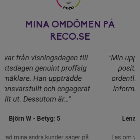
MINA OMDÖMEN PÅ
RECO.SE
"Min upplevelse av Anton är enbart
positiv. Han är seriös, påläst,
ordentlig, kommunicerar relevant
information blixtsnabbt och inte
minst jättetrevlig!"
Lena Maria Louise F - Betyg: 5
Läs om vad mina andra kunder säger på