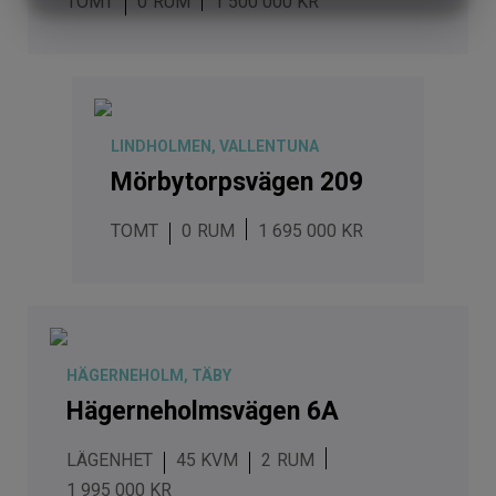
TOMT
0
1 500 000 KR
MARKNADSFÖRING
STATISTIK
LINDHOLMEN, VALLENTUNA
Mörbytorpsvägen 209
TOMT
0
1 695 000 KR
HÄGERNEHOLM, TÄBY
Hägerneholmsvägen 6A
LÄGENHET
45 KVM
2
1 995 000 KR