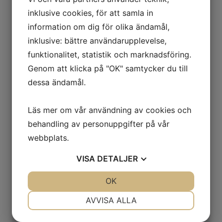
inklusive cookies, för att samla in
information om dig för olika ändamål,
inklusive: bättre användarupplevelse,
funktionalitet, statistik och marknadsföring.
HÄGERNEHOLM, TÄBY
Genom att klicka på "OK" samtycker du till
Kubikvägen 1
dessa ändamål.
LÄGENHET
44 KVM
2
3 195 000 KR
Läs mer om vår användning av cookies och
behandling av personuppgifter på vår
webbplats.
VISA
DETALJER
KNIVSTA, KNIVSTA
JA
NEJ
OK
JA
NEJ
Tisslinge Björkholmen 16 och
NÖDVÄNDIG
INSTÄLLNINGAR
18
AVVISA ALLA
JA
NEJ
JA
NEJ