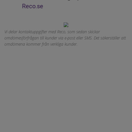
Reco.se
Vi delar kontaktuppgifter med Reco, som sedan skickar
omdömesförfrågan till kunder via e-post eller SMS. Det säkerställer att
omdömena kommer från verkliga kunder.
VILL DU HA EN
KOSTNADSFRI VÄRDERING?
HÖR AV DIG!