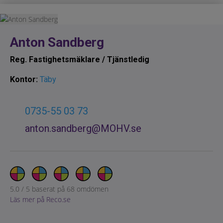
Anton Sandberg
Reg. Fastighetsmäklare / Tjänstledig
Kontor:
Täby
0735-55 03 73
anton.sandberg@MOHV.se
5.0
/
5
baserat på
68
omdömen
Läs mer på Reco.se