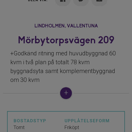
DELA VIA:
LINDHOLMEN,
VALLENTUNA
Mörbytorpsvägen 209
+Godkänd ritning med huvudbyggnad 60
kvm i två plan på totalt 78 kvm
byggnadsyta samt komplementbyggnad
om 30 kvm
+Avstyckningsbar tomt
+Avlopp finns
+Borrad brunn finns
+El indraget
BOSTADSTYP
UPPLÅTELSEFORM
+Fiber finns
Tomt
Friköpt