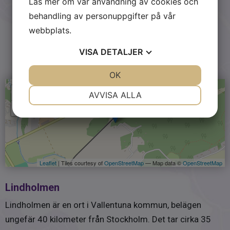
Läs mer om vår användning av cookies och
behandling av personuppgifter på vår
webbplats.
Området
VISA
DETALJER
JA
NEJ
OK
JA
NEJ
NÖDVÄNDIG
INSTÄLLNINGAR
+
AVVISA ALLA
−
JA
NEJ
JA
NEJ
MARKNADSFÖRING
STATISTIK
Leaflet
| Tiles courtesy of
OpenStreetMap
— Map data ©
OpenStreetMap
Lindholmen
Lindholmen är en ort i Vallentuna kommun, belägen
ungefär 40 kilometer från Stockholm. Det tar cirka 35