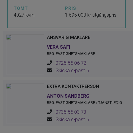
++MÖJLIGHET ATT KÖPA ENDAST HALVA
TOMT
PRIS
TOMTEN FÖR 1.200.000 kr! (Köparen står
4027 kvm
1 695 000 kr utgångspris
för styckningskostnaden)++
+ Säljaren är öppen för bytesförslag!
ANSVARIG MÄKLARE
Drömmer du om ett lantligt boende nära
VERA SAFI
Stockholm? Nu har du chansen att
REG. FASTIGHETSMÄKLARE
förvärva en fantastisk avstyckningsbar
0725-55 06 72
Skicka e-post ››
tomt i idylliska Lindholmen, Vallentuna.
EXTRA KONTAKTPERSON
Denna generösa tomt om 4000
ANTON SANDBERG
kvadratmeter erbjuder en enastående
REG. FASTIGHETSMÄKLARE / TJÄNSTLEDIG
möjlighet att skapa ditt eget paradis på
0735-55 03 73
landet. Enligt detaljplanen kan tomten
Skicka e-post ››
delas upp i två mindre tomter om minst