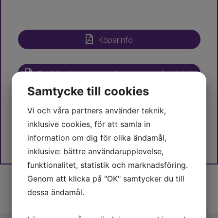
Vatten & avlopp
Kommunalt/enskilt sommarvatten. Avlopp finns men
Köparinfo
saknar infiltration.
Godkänd komplementbyggn. grannfastighet
Samtycke till cookies
Godkänd huvudbyggnad på grannfastighet
Vi och våra partners använder teknik,
inklusive cookies, för att samla in
information om dig för olika ändamål,
inklusive: bättre användarupplevelse,
funktionalitet, statistik och marknadsföring.
Genom att klicka på "OK" samtycker du till
dessa ändamål.