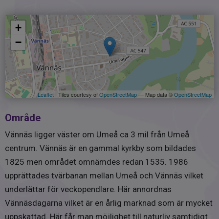
2025-09-26: Cylinda spis
beräknad på nuvarande ägares förbrukning och elavtal.
Totalt 11 078 kwh senaste året.
2023-02-15: Cylinda Popular spisfläkt (står på
+
övervåningen, ny i kartong)
−
2022-10-05: Cylinda kyl
2021-04-21: Cylinda frys
Leaflet
| Tiles courtesy of
OpenStreetMap
— Map data ©
OpenStreetMap
2012: Huset ommålat
Område
Vännäs ligger väster om Umeå ca 3 mil från Umeå
2012: Nya toalettstolar uppe och nere, nya kranar samt
dusch
centrum. Vännäs är en gammal kyrkby som bildades
1825 men området omnämdes redan 1535. 1986
2011: Uteplats / carport
upprättades tvärbanan mellan Umeå och Vännäs vilket
underlättar för veckopendlare. Här annordnas
1996: Nytt tak
Vännäsdagarna vilket är en årlig marknad som är mycket
uppskattad. Här får man möjlighet till naturliv samtidigt