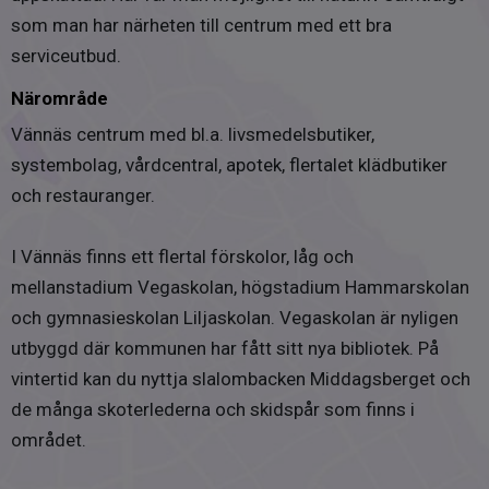
1996: Ny lockpanel
som man har närheten till centrum med ett bra
serviceutbud.
1985: Ny bro
Närområde
Bredband
Bredband via kabeltv
Vännäs centrum med bl.a. livsmedelsbutiker,
systembolag, vårdcentral, apotek, flertalet klädbutiker
och restauranger.
I Vännäs finns ett flertal förskolor, låg och
mellanstadium Vegaskolan, högstadium Hammarskolan
och gymnasieskolan Liljaskolan. Vegaskolan är nyligen
utbyggd där kommunen har fått sitt nya bibliotek. På
vintertid kan du nyttja slalombacken Middagsberget och
de många skoterlederna och skidspår som finns i
området.