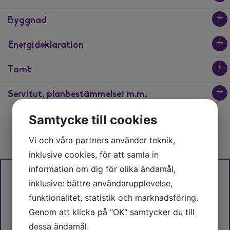
Byggnad
Pris
995 000 kr utgångspris
Energideklaration
Typ av byggnad
Taxeringsvärde
1½-plansvilla
Tomt
905 000 kr (fastställt avseende år 2024)
Utförd
Energikonsumtion
Boarea
Varav:
Ja, 2025-11-26
94 kWh/m² år.
Servitut, planbestämmelser m.m.
86 kvm
Tomtarea
Småhusmark:
324 000 kr
715 kvm
Småhusbyggnad:
581 000 kr
Samtycke till cookies
Primärenergital
Byggnadsår
Planbestämmelser
130
1929
Fastighetsbeteckning
Typkod
Stadsplan (1977-01-20)
Vi och våra partners använder teknik,
Torpet 10
220, Småhusenhet, bebyggd
inklusive cookies, för att samla in
Vatten & avlopp
information om dig för olika ändamål,
Kommunalt vatten året om. Kommunalt avlopp
Byggnadsvärde
inklusive: bättre användarupplevelse,
581 000 kr
Dokument
Fasad
funktionalitet, statistik och marknadsföring.
Trä
Värdeår
Genom att klicka på "OK" samtycker du till
1929
dessa ändamål.
Fönster