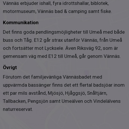
Vännäs erbjuder ishall, fyra idrottshallar, biblotek,
motormuseum, Vännäs bad & camping samt fiske.
Kommunikation
Det finns goda pendlingsmöjligheter till Umeå med både
buss och Tåg. E12 går strax utanför Vännäs, från Umeå
och fortsätter mot Lycksele. Även Riksväg 92, som är
gemensam väg med E12 till Umeå, går genom Vännäs.
Övrigt
Förutom det familjevänliga Vännäsbadet med
uppvärmda bassänger finns det ett flertal badsjöar inom
ett par mils avstånd, Mjösjö, Hjåggsjö, Snåltjärn,
Tallbacken, Pengsjön samt Umeälven och Vindelälvens
naturreservat.