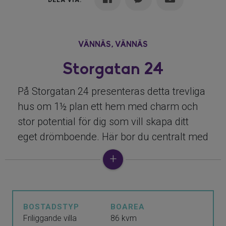
DELA VIA:
VÄNNÄS,
VÄNNÄS
Storgatan 24
På Storgatan 24 presenteras detta trevliga
hus om 1½ plan ett hem med charm och
stor potential för dig som vill skapa ditt
eget drömboende. Här bor du centralt med
bekvämt gångavstånd till service, skolor,
butiker och kommunikationer ett utmärkt
läge för både vardag och fritid.
BOSTADSTYP
BOAREA
Entréplanet erbjuder en välplanerad
Friliggande villa
86 kvm