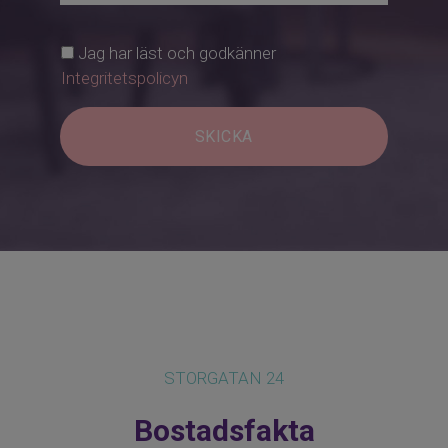
Jag har läst och godkänner
Integritetspolicyn
SKICKA
STORGATAN 24
Bostadsfakta