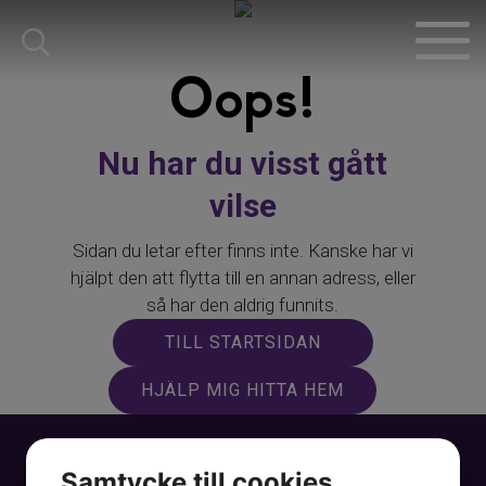
Oops!
Nu har du visst gått
vilse
Sidan du letar efter finns inte. Kanske har vi
hjälpt den att flytta till en annan adress, eller
så har den aldrig funnits.
TILL STARTSIDAN
HJÄLP MIG HITTA HEM
Samtycke till cookies