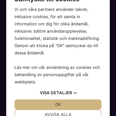
Vi och våra partners använder teknik,
Meny
inklusive cookies, för att samla in
KUNDOMDÖMEN
information om dig för olika ändamål,
KÖPPROCESS
inklusive: bättre användarupplevelse,
BOSTADSBEVAKAREN
ON THE MOHV
funktionalitet, statistik och marknadsföring.
KONTAKT
Genom att klicka på "OK" samtycker du till
PRESS
dessa ändamål.
INTEGRITETSPOLICY
VISSELBLÅSARFUNKTION
Läs mer om vår användning av cookies och
HANTERA SAMTYCKE
behandling av personuppgifter på vår
webbplats.
Kontakt
VISA
DETALJER
VÅRA KONTOR
JA
NEJ
OK
JA
NEJ
Karriär
NÖDVÄNDIG
INSTÄLLNINGAR
AVVISA ALLA