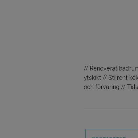
// Renoverat badru
ytskikt // Stilrent
och förvaring // Tids
Högt upp med hiss, 
belägen på lugn och
lättmöblerat vardag
generösa bänkytor. V