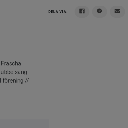
DELA VIA:
 Fräscha
 dubbelsäng
l förening //
ostade tvåa,
bjuder ett
kök med
ina ytskikt i