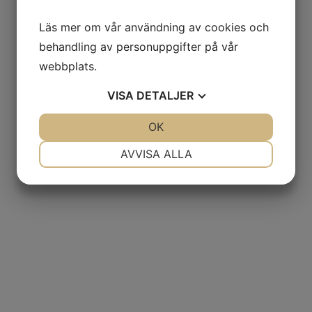
Läs mer om vår användning av cookies och
behandling av personuppgifter på vår
webbplats.
VISA
DETALJER
JA
NEJ
OK
JA
NEJ
NÖDVÄNDIG
INSTÄLLNINGAR
AVVISA ALLA
JA
NEJ
JA
NEJ
MARKNADSFÖRING
STATISTIK