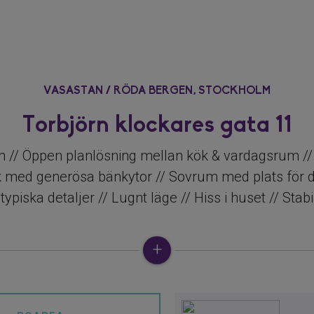
VASASTAN / RÖDA BERGEN,
STOCKHOLM
Torbjörn klockares gata 11
m // Öppen planlösning mellan kök & vardagsrum //
 kök med generösa bänkytor // Sovrum med plats för
typiska detaljer // Lugnt läge // Hiss i huset // Stabi
i vacker 20-talsfastighet finns denna ljusa och påk
 ostörd gata invid lummiga Solvändan. Bostaden er
srum i öppen, social planlösning mot toppfräscht 
idare kan erbjudas stilrent renoverat badrum samt f