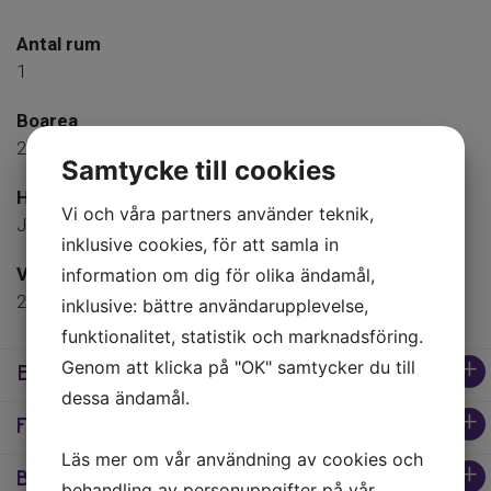
Antal rum
1
Boarea
26 kvm. föreningens information
Samtycke till cookies
Hiss
Vi och våra partners använder teknik,
Ja
inklusive cookies, för att samla in
Våning
information om dig för olika ändamål,
2 av 6
inklusive: bättre användarupplevelse,
funktionalitet, statistik och marknadsföring.
Genom att klicka på "OK" samtycker du till
Ekonomi
dessa ändamål.
Förening
Lägenhetsnummer
Läs mer om vår användning av cookies och
20002207
Byggnad
behandling av personuppgifter på vår
Föreningsnamn