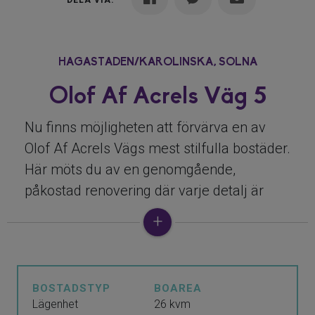
DELA VIA:
HAGASTADEN/KAROLINSKA,
SOLNA
Olof Af Acrels Väg 5
Nu finns möjligheten att förvärva en av
Olof Af Acrels Vägs mest stilfulla bostäder.
Här möts du av en genomgående,
påkostad renovering där varje detalj är
noggrant genomtänkt. Vackert lagd
ekparkett löper genom hela lägenheten
och väggarna är målade i harmoniska
grågröna toner som skapar en modern och
BOSTADSTYP
BOAREA
rofylld känsla. Direkt innanför entrén
Lägenhet
26 kvm