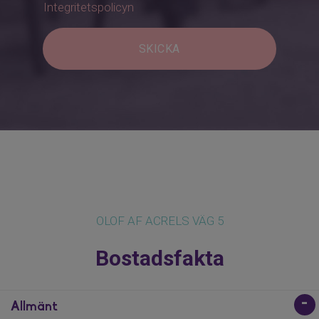
Integritetspolicyn
SKICKA
OLOF AF ACRELS VÄG 5
Bostadsfakta
Allmänt