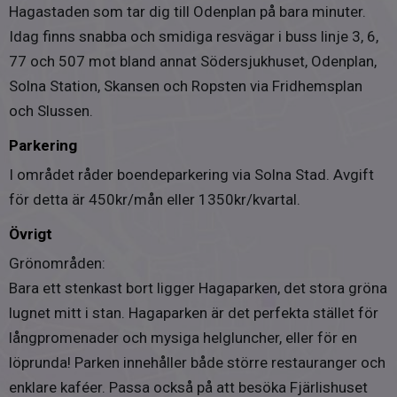
Hagastaden som tar dig till Odenplan på bara minuter.
Gemensamma utrymmen
Idag finns snabba och smidiga resvägar i buss linje 3, 6,
Det finns ett relaxrum med bastu och gym på entréplan.
På källarplanet i huset finns föreningens cykelrum. På
77 och 507 mot bland annat Södersjukhuset, Odenplan,
innergården finns även grillmöjligheter för föreningens
Solna Station, Skansen och Ropsten via Fridhemsplan
medlemmar.
och Slussen.
Parkering
TVÄTTSTUGA
Föreningen har två välutrustade tvättstugor på entréplan.
I området råder boendeparkering via Solna Stad. Avgift
Vardera tvättstuga har två tvättmaskiner, en torktumlare
för detta är 450kr/mån eller 1350kr/kvartal.
och ett torkskåp.
Övrigt
Grönområden:
Bara ett stenkast bort ligger Hagaparken, det stora gröna
lugnet mitt i stan. Hagaparken är det perfekta stället för
långpromenader och mysiga helgluncher, eller för en
löprunda! Parken innehåller både större restauranger och
enklare kaféer. Passa också på att besöka Fjärlishuset