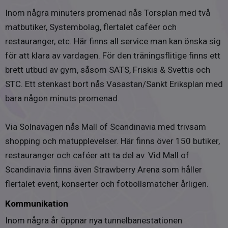
350 kr/kvartal.
Inom några minuters promenad nås Torsplan med två
matbutiker, Systembolag, flertalet caféer och
Tv och bredband
restauranger, etc. Här finns all service man kan önska sig
Föreningen är ansluten till kabel-TV och bredband via
för att klara av vardagen. För den träningsflitige finns ett
Ownit. Bredband 100 Mbit/s ingår via ett obligatoriskt
brett utbud av gym, såsom SATS, Friskis & Svettis och
bredbandstillägg om 145 kr/mån till avgiften.
STC. Ett stenkast bort nås Vasastan/Sankt Eriksplan med
Överlåtelseavgift
bara någon minuts promenad.
1433 kr
Via Solnavägen nås Mall of Scandinavia med trivsam
Pantsättningsavgift
shopping och matupplevelser. Här finns över 150 butiker,
537 kr
restauranger och caféer att ta del av. Vid Mall of
Föreningen tillåter juridisk person som köpare
Scandinavia finns även Strawberry Arena som håller
Nej
flertalet event, konserter och fotbollsmatcher årligen.
Överlåtelseavgift betalas av
Kommunikation
Köpare
Inom några år öppnar nya tunnelbanestationen