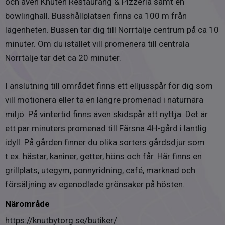
och även Knuten Restaurang & Pizzeria samt en
bowlinghall. Busshållplatsen finns ca 100 m från
lägenheten. Bussen tar dig till Norrtälje centrum på ca 10
minuter. Om du istället vill promenera till centrala
Norrtälje tar det ca 20 minuter.
I anslutning till området finns ett elljusspår för dig som
vill motionera eller ta en längre promenad i naturnära
miljö. På vintertid finns även skidspår att nyttja. Det är
ett par minuters promenad till Färsna 4H-gård i lantlig
idyll. På gården finner du olika sorters gårdsdjur som
t.ex. hästar, kaniner, getter, höns och får. Här finns en
grillplats, utegym, ponnyridning, café, marknad och
försäljning av egenodlade grönsaker på hösten.
Närområde
https://knutbytorg.se/butiker/