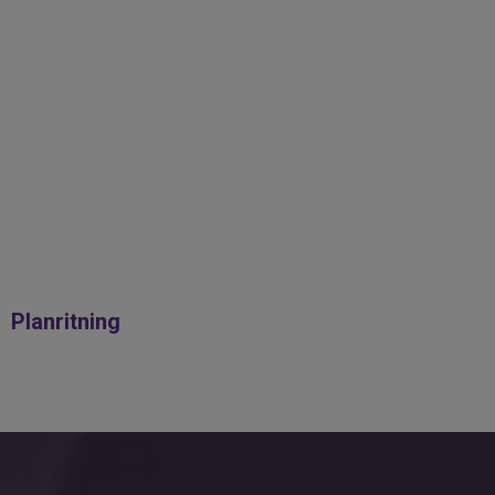
Samtidigt erbjuds ett perfekt hem för dig
som söker trivsel, lugn och det lilla extra.
Varmt välkomna på visning eller kontakta
ansvarig mäklare vid stort intresse!
Planritning