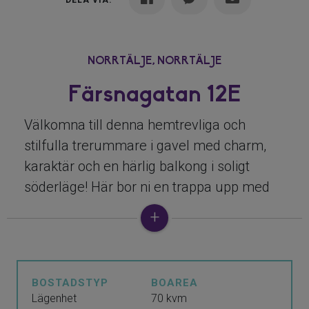
DELA VIA:
NORRTÄLJE,
NORRTÄLJE
Färsnagatan 12E
Välkomna till denna hemtrevliga och
stilfulla trerummare i gavel med charm,
karaktär och en härlig balkong i soligt
söderläge! Här bor ni en trappa upp med
egen ingång och minimal insyn. Färsna är
ett ytterst omtyckt område med närhet till
både natur och Norrtäljes charmiga
stadskärna. Buss trafikerar området om
BOSTADSTYP
BOAREA
orken tryter och närheten till Knutby torg
Lägenhet
70 kvm