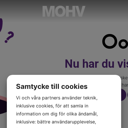
Oo
Nu har du vis
Sidan du letar efter finns inte. Kanske h
adress, eller så har
Samtycke till cookies
TILL STARTSIDAN
Vi och våra partners använder teknik,
inklusive cookies, för att samla in
information om dig för olika ändamål,
inklusive: bättre användarupplevelse,