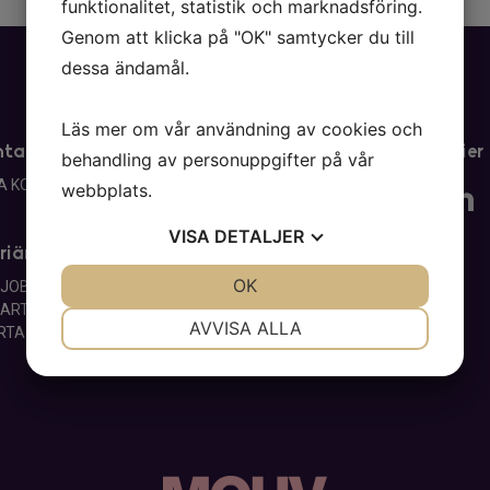
funktionalitet, statistik och marknadsföring.
Genom att klicka på "OK" samtycker du till
dessa ändamål.
Läs mer om vår användning av cookies och
ntakt
MOHV i Sociala Medier
behandling av personuppgifter på vår
A KONTOR
webbplats.
VISA
DETALJER
riär
JA
NEJ
OK
JA
NEJ
 JOBB
 PARTNER
NÖDVÄNDIG
INSTÄLLNINGAR
AVVISA ALLA
RTA KONTOR
JA
NEJ
JA
NEJ
MARKNADSFÖRING
STATISTIK