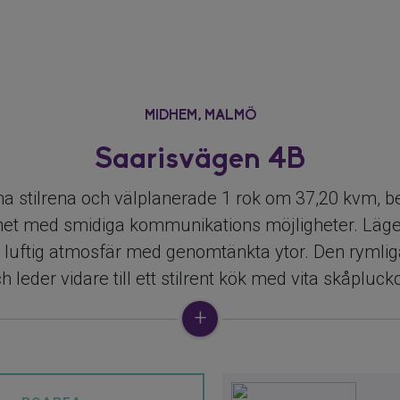
MIDHEM,
MALMÖ
Saarisvägen 4B
a stilrena och välplanerade 1 rok om 37,20 kvm, b
het med smidiga kommunikations möjligheter. Läg
h luftig atmosfär med genomtänkta ytor. Den rymlig
 leder vidare till ett stilrent kök med vita skåplucko
kel. Stora fönster släpper in rikligt med ljus och s
 generösa vardagsrummet rymmer både soffgrupp o
och vita väggar ger en enhetlig känsla. Intill ligger
för en större säng. Badrummet är helkaklat i ljusa 