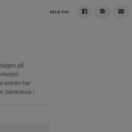
DELA VIA:
elägen på
enheten
a entrén har
r, bänkskiva i
kapar en
ch matplats,
 en praktisk
toner och