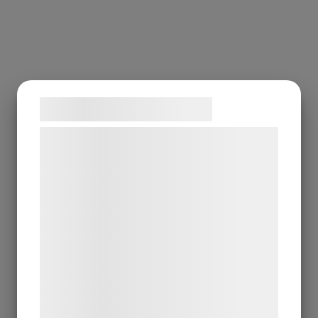
Samtykke til cookies
Vi og vores samarbejdspartnere bruger
teknologier, herunder cookies, til at
indsamle oplysninger om dig til forskellige
formål, herunder: Tilpasning af annoncering,
bedre brugeroplevelse, funktionalitet,
statistik og marketing. Disse oplysninger
kan blive delt med annoncerings- og
analysepartnere, som kan kombinere dem
med data, du tidligere har givet dem eller
de har indsamlet gennem din brug af deres