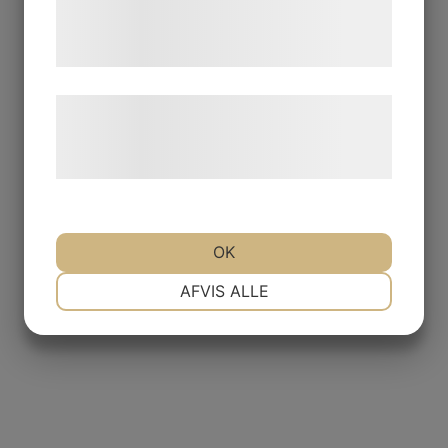
tjenester. Ved at klikke på 'OK' giver du
samtykke til disse formål.
Læs mere om vores brug af cookies og
behandling af persondata på vores
hjemmeside.
OK
NØDVENDIGE
PRÆFERENCER
AFVIS ALLE
MARKETING
STATISTIK