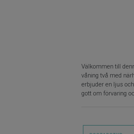
Välkommen till denn
våning två med när
erbjuder en ljus oc
gott om förvaring och
trä och mörkgrått ka
trivsam miljö. Det
där vackert brädgolv 
sovalkov med plats 