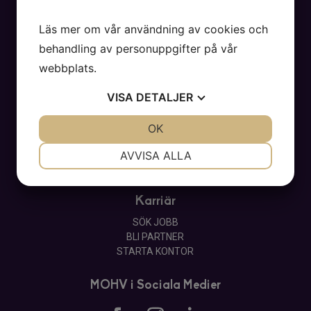
ON THE MOHV
KONTAKT
Läs mer om vår användning av cookies och
PRESS
behandling av personuppgifter på vår
INTEGRITETSPOLICY
VISSELBLÅSARFUNKTION
webbplats.
VISA
DETALJER
HANTERA SAMTYCKE
JA
NEJ
OK
JA
NEJ
Kontakt
NÖDVÄNDIG
INSTÄLLNINGAR
AVVISA ALLA
VÅRA KONTOR
JA
NEJ
JA
NEJ
MARKNADSFÖRING
STATISTIK
Karriär
SÖK JOBB
BLI PARTNER
STARTA KONTOR
MOHV i Sociala Medier