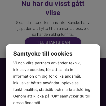
Nu har du visst gått
vilse
Sidan du letar efter finns inte. Kanske har vi
hjälpt den att flytta till en annan adress, eller
så har den aldrig funnits.
TILL STARTSIDAN
Samtycke till cookies
HJÄLP MIG HITTA HEM
Vi och våra partners använder teknik,
inklusive cookies, för att samla in
information om dig för olika ändamål,
inklusive: bättre användarupplevelse,
Meny
funktionalitet, statistik och marknadsföring.
KUNDOMDÖMEN
Genom att klicka på "OK" samtycker du till
KÖPPROCESS
dessa ändamål.
BOSTADSBEVAKAREN