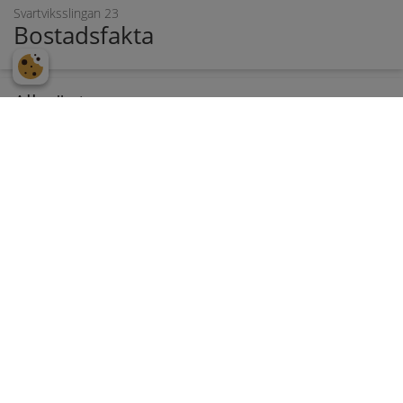
Svartviksslingan 23
Bostadsfakta
Allmänt
Antal rum
2 varav 1 sovrum
Boarea
63.5 kvm. föreningens information
Hiss
Ja
Våning
6 av 6
Balkong
Ja
RUMSBESKRIVNING
-Rymlig möblerbar entréhall med plats för avhängning av
ytterkläderna. Här ryms även flera stora garderober. I anslutning till
hallen finns en stor walk-in closet för mycket bra
förvaringsmöjligheter, en dröm för alla klädälskare. Detta kan även
användas som arbetsrum eller sovrum om behovet finns. Väggarna
är inte bärande så ni kan plocka bort eller ändra efter behov.
-Stort badrum med kaklade väggar och klinkergolv. Extra stort