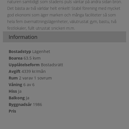
naturen samtidigt som stadens puls väntar på andra sidan bron.
Det bästa av två världar helt enkelt! Stabil förening med mycket
god ekonomi som äger marken och många faciliteter så som
hela fem övernattningslägenheter, välutrustat gym, bastu, två
festlokaler, fullt utrustat snickeri m.m.
Information
Bostadstyp
Lägenhet
Boarea
63.5 kvm
Upplåtelseform
Bostadsrätt
Avgift
4339 kr/mån
Rum
2 varav 1 sovrum
Våning
6 av 6
Hiss
Ja
Balkong
Ja
Byggnadsår
1986
Pris