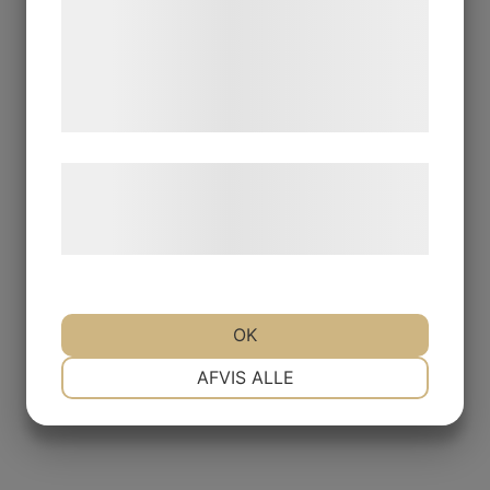
med data, du tidligere har givet dem eller
de har indsamlet gennem din brug af deres
tjenester. Ved at klikke på 'OK' giver du
samtykke til disse formål.
Læs mere om vores brug af cookies og
behandling af persondata på vores
hjemmeside.
OK
NØDVENDIGE
PRÆFERENCER
AFVIS ALLE
MARKETING
STATISTIK