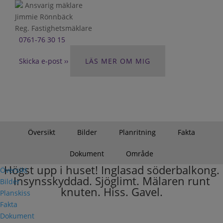
Ansvarig mäklare
Jimmie Rönnbäck
Reg. Fastighetsmäklare
0761-76 30 15
Skicka e-post ››
LÄS MER OM MIG
Översikt
Bilder
Planritning
Fakta
Dokument
Område
Högst upp i huset! Inglasad söderbalkong.
Översikt
Insynsskyddad. Sjöglimt. Mälaren runt
Bilder
knuten. Hiss. Gavel.
Planskiss
Fakta
Dokument