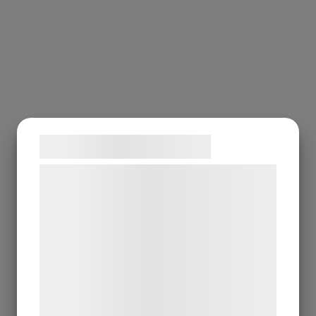
Samtykke til cookies
Vi og vores samarbejdspartnere bruger
teknologier, herunder cookies, til at
indsamle oplysninger om dig til forskellige
formål, herunder: Tilpasning af annoncering,
bedre brugeroplevelse, funktionalitet,
statistik og marketing. Disse oplysninger
kan blive delt med annoncerings- og
analysepartnere, som kan kombinere dem