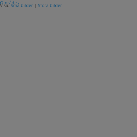
Område
Visa:
Små bilder
|
Stora bilder