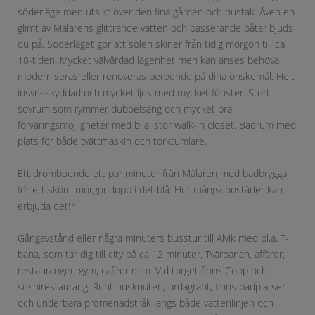
söderläge med utsikt över den fina gården och hustak. Även en
glimt av Mälarens glittrande vatten och passerande båtar bjuds
du på. Söderläget gör att solen skiner från tidig morgon till ca
18-tiden. Mycket välvårdad lägenhet men kan anses behöva
moderniseras eller renoveras beroende på dina önskemål. Helt
insynsskyddad och mycket ljus med mycket fönster. Stort
sovrum som rymmer dubbelsäng och mycket bra
förvaringsmöjligheter med bl.a. stor walk-in closet. Badrum med
plats för både tvättmaskin och torktumlare.
Ett drömboende ett par minuter från Mälaren med badbrygga
för ett skönt morgondopp i det blå. Hur många bostäder kan
erbjuda det!?
Gångavstånd eller några minuters busstur till Alvik med bl.a. T-
bana, som tar dig till city på ca 12 minuter, Tvärbanan, affärer,
restauranger, gym, caféer m.m. Vid torget finns Coop och
sushirestaurang. Runt husknuten, ordagrant, finns badplatser
och underbara promenadstråk längs både vattenlinjen och