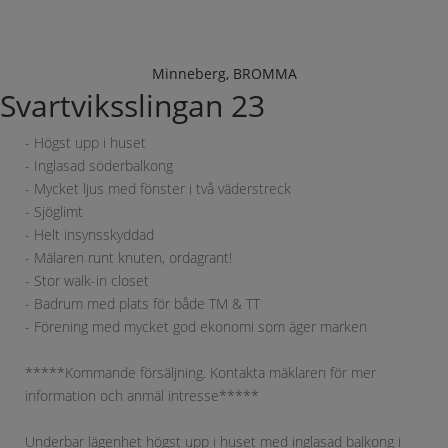
Minneberg,
BROMMA
Svartviksslingan 23
- Högst upp i huset
- Inglasad söderbalkong
- Mycket ljus med fönster i två väderstreck
- Sjöglimt
- Helt insynsskyddad
- Mälaren runt knuten, ordagrant!
- Stor walk-in closet
- Badrum med plats för både TM & TT
- Förening med mycket god ekonomi som äger marken
*****Kommande försäljning. Kontakta mäklaren för mer
information och anmäl intresse*****
Underbar lägenhet högst upp i huset med inglasad balkong i