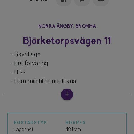
DELA VIA:
NORRA ÄNGBY,
BROMMA
Björketorpsvägen 11
- Gavelläge
- Bra förvaring
- Hiss
- Fem min till tunnelbana
- Närhet till natur vandringsstråk
Ljus och trivsam med ett tilltalande läge
på gavel med utsikt mot intilliggande
BOSTADSTYP
BOAREA
allmänning. Yteffektiv planlösning med
Lägenhet
48 kvm