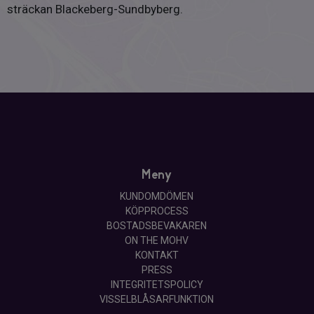
sträckan Blackeberg-Sundbyberg.
894 kr/månad och 6 p-platser som kostar 355 kr/månad.
Garageplats kan ofta finnas ledig. I annat fall tillämpas
kö-system. Dessa platser hyr föreningen enligt avtal in
sig på hos grannföreningen Ängby Backe.
Tv och bredband
Gruppavtal är tecknat med Tele2 genom föreningen. I
detta ingår bredband (300/10 Mbit), TV (TIVO Silver) och
IP-telefoni. Detta kostar 208 kr/mån och är ett
obligatorisk tillägg utöver månadsavgiften. Just nu pågår
Meny
installation av Fiber. Det ska leda till högre hastighet till
KUNDOMDÖMEN
samma pris som idag.
KÖPPROCESS
BOSTADSBEVAKAREN
Överlåtelseavgift
ON THE MOHV
1480 kr
KONTAKT
PRESS
Pantsättningsavgift
INTEGRITETSPOLICY
VISSELBLÅSARFUNKTION
592 kr