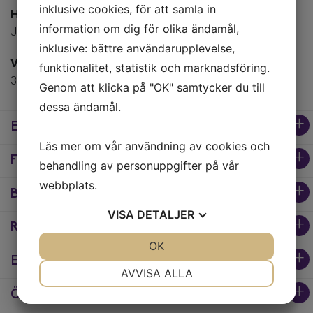
inklusive cookies, för att samla in
Hiss
information om dig för olika ändamål,
Ja
inklusive: bättre användarupplevelse,
Våning
funktionalitet, statistik och marknadsföring.
3 av 5
Genom att klicka på "OK" samtycker du till
dessa ändamål.
Ekonomi
Läs mer om vår användning av cookies och
Förening
behandling av personuppgifter på vår
Lägenhetsnummer
01134 (134)
webbplats.
Byggnad
Föreningsnamn
VISA
DETALJER
Avgift
Brf Långskeppet
Rum
3838 kr/mån
Typ av byggnad
JA
NEJ
OK
JA
NEJ
Organisationsform
Flerfamiljshus
Hall
Energideklaration
Kommentar till avgiften
Bostadsrätt
NÖDVÄNDIG
INSTÄLLNINGAR
AVVISA ALLA
inkl värme, VA, förråd och sophantering
Väl tilltagen hall med plats för avhängning vid befintlig
Boarea
Övrigt
JA
NEJ
JA
NEJ
Organisationsnummer
hatthylla och förvaringsutrymme i stor klädkammare.
48 kvm
Utförd
Primärenergital