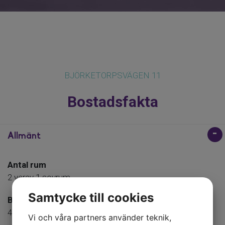
BJÖRKETORPSVÄGEN 11
Bostadsfakta
Allmänt
Antal rum
2 varav 1 sovrum
Samtycke till cookies
Boarea
48 kvm. föreningens information
Vi och våra partners använder teknik,