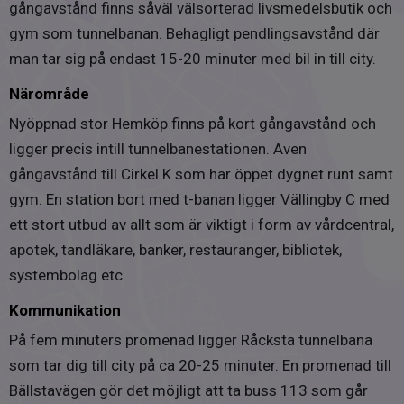
gångavstånd finns såväl välsorterad livsmedelsbutik och
Renoveringar
gym som tunnelbanan. Behagligt pendlingsavstånd där
Mellan 2005 och 2007 så totalrenoveras husen på
man tar sig på endast 15-20 minuter med bil in till city.
Björketorpsvägen 11 och 13 samt byggs på med
ytterligare två våningar. Renoveringen omfattar i stort
Närområde
sett allt, som till exempel stambyte, ny el, ny fasad och
Nyöppnad stor Hemköp finns på kort gångavstånd och
nya fönster. Bergvärme installeras också som
ligger precis intill tunnelbanestationen. Även
uppvärmningssystem.
gångavstånd till Cirkel K som har öppet dygnet runt samt
gym. En station bort med t-banan ligger Vällingby C med
Byggnaderna är således i genomgående gott skick och
ett stort utbud av allt som är viktigt i form av vårdcentral,
inga större renoveringar är planerade i dagsläget utöver
att man planerar att installera Fiber under 2026.. Man
apotek, tandläkare, banker, restauranger, bibliotek,
följer sin underhållsplan löpande.
systembolag etc.
Kommunikation
Under 2017 byttes utrustningen i tvättstugan ut och
stammarna spolades i samtliga lägenheter.
På fem minuters promenad ligger Råcksta tunnelbana
som tar dig till city på ca 20-25 minuter. En promenad till
Parkering
Bällstavägen gör det möjligt att ta buss 113 som går
Föreningen har tillgång till 37 garageplatser som kostar