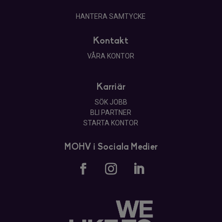
Föreningen tillåter juridisk person som köpare
HANTERA SAMTYCKE
Nej
Kontakt
Överlåtelseavgift betalas av
VÅRA KONTOR
Köpare
Karriär
SÖK JOBB
BLI PARTNER
STARTA KONTOR
MOHV i Sociala Medier