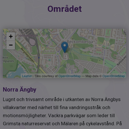
senaste 10-årsperioden. Det fina skicket på byggnaderna
Området
och hyresintäkterna från uthyrningen av huset på
Björketorpsvägen 15 borgar för en ekonomi i fortsatt god
balans. Från årsskiftet 2025 tar man även ut en avgift för
andrahandsuthyrning vilket ger en god extra intäkt. I
+
dagsläget finns inga beslut om avgiftsändringar (kollat
−
9/6-2026).
Äger föreningen marken
Marken innehas med tomträtt - avtalsperioden läggs om
under 2026 och inga avgiftsändringar finns beslutade
Leaflet
| Tiles courtesy of
OpenStreetMap
— Map data ©
OpenStreetMap
med hänsyn till det (kollat 9/6-2026).
Norra Ängby
Antal lägenheter
Lugnt och trivsamt område i utkanten av Norra Ängbys
172
villakvarter med närhet till fina vandringsstråk och
motionsmöjligheter. Vackra parkvägar som leder till
Antal hyresrätter
28
Grimsta naturreservat och Mälaren på cykelavstånd. På