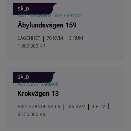
SÅLD
VÄSTERHANINGE - ÅBY, HANINGE
Åbylundsvägen 159
LÄGENHET
70 KVM
3
1 800 000 KR
SÅLD
VENDELSÖ, HANINGE
Krokvägen 13
FRILIGGANDE VILLA
136 KVM
4
8 350 000 KR