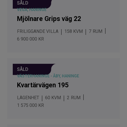
SÅLD
VEGA, HANINGE
Mjölnare Grips väg 22
FRILIGGANDE VILLA
158 KVM
7
6 900 000 KR
SÅLD
VÄSTERHANINGE - ÅBY, HANINGE
Kvartärvägen 195
LÄGENHET
60 KVM
2
1 575 000 KR