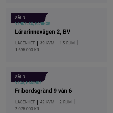
SÅLD
VENDELSÖ, HANINGE
Lärarinnevägen 2, BV
LÄGENHET
39 KVM
1,5
1 695 000 KR
SÅLD
VEGA, HANINGE
Fribordsgränd 9 vån 6
LÄGENHET
42 KVM
2
2 075 000 KR