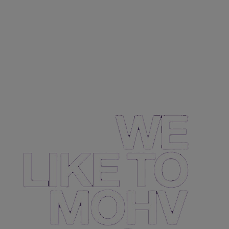
Sök jobb
Bli Partner
Starta kontor
MOHV i Sociala Medier