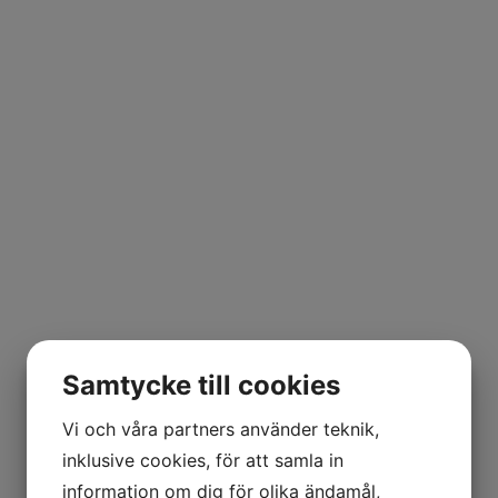
Sälja nu... eller nu?
Testa marknaden och smygstarta din försäljning med vår
tjänst On the MOHV. Vi förbereder försäljningen av din
bostad och bearbetar spekulanter för att möta
marknaden när det passar dig. Perfekt för dig som inte
riktigt har bestämt för när du vill sälja. Dessutom låter
det oss vässa förutsättningarna för bästa möjliga slutpris.
Läs mer
Samtycke till cookies
Vi och våra partners använder teknik,
inklusive cookies, för att samla in
information om dig för olika ändamål,