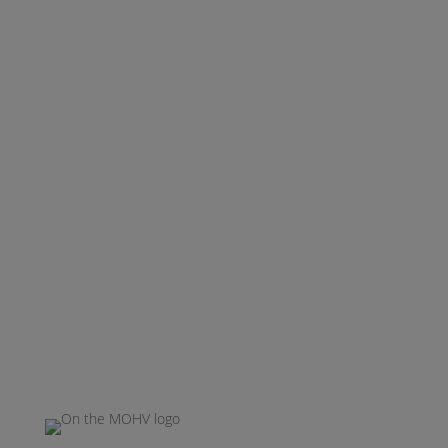
dig uppdaterad så att du kan vara blixtsnabb när läget är precis
rätt för dig. Ett mer bekvämt och smartare sätt att göra en bra
bostadsaffär helt enkelt.
On the MOHV
Bostadsbevakaren