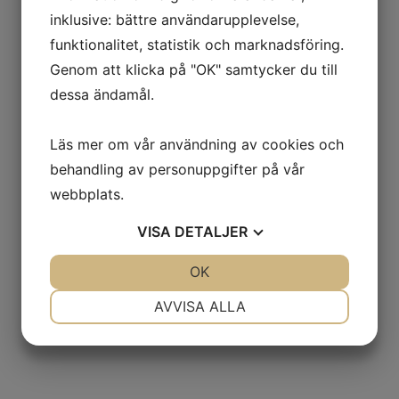
inklusive: bättre användarupplevelse,
funktionalitet, statistik och marknadsföring.
Upptäck nya ­bostäder före
Genom att klicka på "OK" samtycker du till
visning
dessa ändamål.
Med vår tjänst Bostadsbevakaren får du som potentiell
Läs mer om vår användning av cookies och
köpare veta före alla andra när ett hem som matchar just
dina önskemål finns tillgängligt. Skapa en
behandling av personuppgifter på vår
bostadsbevakning snabbt och enkelt så håller vi dig
webbplats.
uppdaterad. Tjänsten är kostnadsfri och kan avslutas när
som helst.
VISA
DETALJER
JA
NEJ
OK
JA
NEJ
Skapa en bevakning
NÖDVÄNDIG
INSTÄLLNINGAR
AVVISA ALLA
JA
NEJ
JA
NEJ
MARKNADSFÖRING
STATISTIK