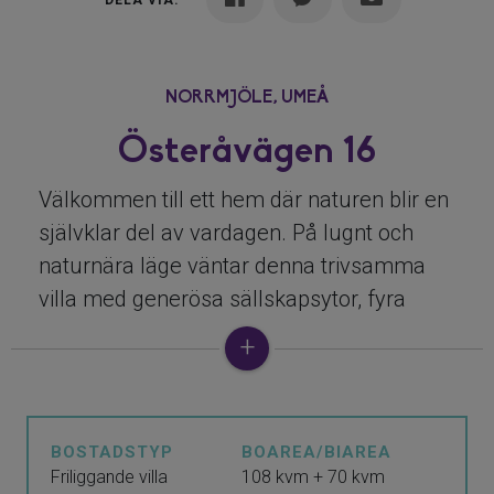
DELA VIA:
NORRMJÖLE,
UMEÅ
Österåvägen 16
Välkommen till ett hem där naturen blir en
självklar del av vardagen. På lugnt och
naturnära läge väntar denna trivsamma
villa med generösa sällskapsytor, fyra
sovrum, gäststuga, garage och en
fantastisk tomt som gränsar mot ån. Här
bor ni med ett rofyllt läge där fågelsång,
grönska och vattenutsikt skapar en
BOSTADSTYP
BOAREA/BIAREA
avkopplande miljö året om.
Friliggande villa
108 kvm + 70 kvm