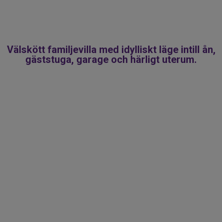
tvättstuga. Övre plan präglas av en varm
och ombonad känsla med träpanel, synliga
takstockar och charmiga snedtak. Här
finns ytterligare två sovrum samt ett
Välskött familjevilla med idylliskt läge intill ån,
gäststuga, garage och härligt uterum.
allrum med goda förvaringsmöjligheter
bakom skjutdörrsgarderober.
Den uppvuxna tomten på hela 1.557 kvm
erbjuder gott om plats för lek, odling och
avkoppling. Här kan ni njuta av lugnet från
uterummet eller slå er ner i trädgården
eller altanerna med utsikt över det
glittrande vattnet. På fastigheten finns
dessutom en gäststuga med pentry som
ger extra utrymme för övernattande