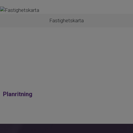
Norrmjöle finns fina promenadstråk och
god gemenskap, vilket gör området
attraktivt för barnfamiljer och för dig som
Fastighetskarta
söker ett lugnare tempo utan att ge avkall
på närheten till Umeås serviceutbud. I
Sörmjöle finns förskola och grundskola
upp till sexan.
Här får du det bästa av två världar – ett
rofyllt boende nära naturen samtidigt som
Umeå nås på cirka 20 minuter med bil.
Planritning