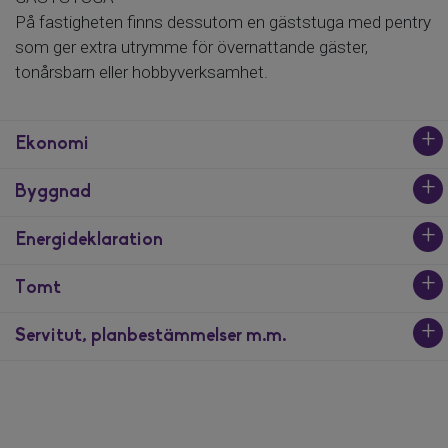
På fastigheten finns dessutom en gäststuga med pentry
som ger extra utrymme för övernattande gäster,
tonårsbarn eller hobbyverksamhet.
Ekonomi
Byggnad
Pris
3 795 000 kr utgångspris
Energideklaration
Typ av byggnad
Taxeringsvärde
1½-plansvilla
Tomt
2 142 000 kr (fastställt avseende år 2024)
Utförd
Primärenergital
Boarea
Varav:
Ja, 2026-06-02
202
Servitut, planbestämmelser m.m.
108 kvm
Tomtarea
Småhusmark:
807 000 kr
1557 kvm
Småhusbyggnad:
1 335 000 kr
Gemensamhetsanläggning: Umeå norrmjöle ga:4
Biarea
ändamål: Vägar
70 kvm
Tomttyp
Typkod
Strandnära
220, Småhusenhet, bebyggd