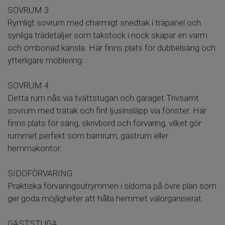
SOVRUM 3
Rymligt sovrum med charmigt snedtak i träpanel och
synliga trädetaljer som takstock i nock skapar en varm
och ombonad känsla. Här finns plats för dubbelsäng och
ytterligare möblering.
SOVRUM 4
Detta rum nås via tvättstugan och garaget.Trivsamt
sovrum med trätak och fint ljusinsläpp via fönster. Här
finns plats för säng, skrivbord och förvaring, vilket gör
rummet perfekt som barnrum, gästrum eller
hemmakontor.
SIDOFÖRVARING
Praktiska förvaringsutrymmen i sidorna på övre plan som
ger goda möjligheter att hålla hemmet välorganiserat.
GÄSTSTUGA