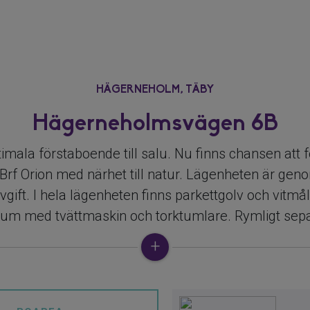
HÄGERNEHOLM,
TÄBY
Hägerneholmsvägen 6B
timala förstaboende till salu. Nu finns chansen att 
 Brf Orion med närhet till natur. Lägenheten är ge
gift. I hela lägenheten finns parkettgolv och vitmå
drum med tvättmaskin och torktumlare. Rymligt se
hetsförråd ingår precis utanför dörren.
en innefattar 138 funktionella och ljusa lägenhete
 Här bor du i direkt närhet till natur och härliga