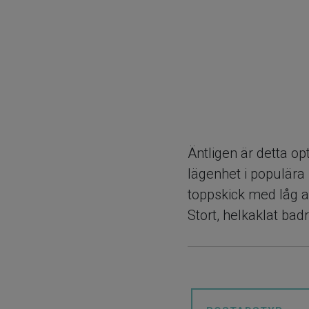
Äntligen är detta op
lägenhet i populära
toppskick med låg av
Stort, helkaklat ba
och garderob. Lägen
Bostadsrättsförening
och nya Hägerneholm.