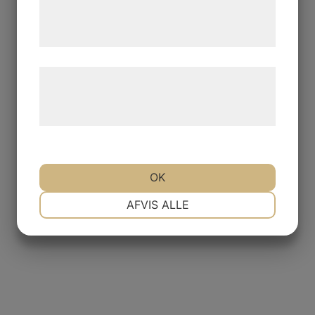
tjenester. Ved at klikke på 'OK' giver du
samtykke til disse formål.
Læs mere om vores brug af cookies og
behandling af persondata på vores
hjemmeside.
OK
NØDVENDIGE
PRÆFERENCER
AFVIS ALLE
MARKETING
STATISTIK