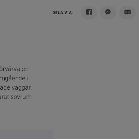
DELA VIA:
förvärva en
nomgående i
lade väggar.
parat sovrum
r i populära
 promenadstråk.