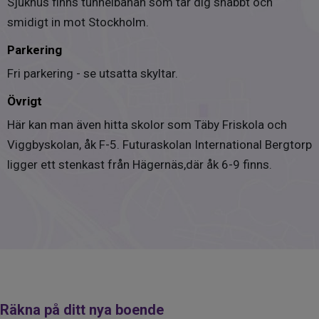
Sjukhus finns tunnelbanan som tar dig snabbt och
64
smidigt in mot Stockholm.
Antal lokaler
Parkering
4
Fri parkering - se utsatta skyltar.
Renoveringar
Övrigt
Bergvärme installerades i 5 våningshusen 2011
Här kan man även hitta skolor som Täby Friskola och
Frånluftsvärmepump installerades i låghusen 2011
Viggbyskolan, åk F-5. Futuraskolan International Bergtorp
Nytt låssystem (nyckelbrickor) installerades 2011
ligger ett stenkast från Hägernäs,där åk 6-9 finns.
Avloppsstammar till lägenheterna rensades 2012
Ekdörrarna i entréerna ersattes med aluminiumportar
2012
Takförbättringar 2012 och luftbehandlingssystems
Godkänd OVK 2013-2014
Fasadtvätt 2017
Samtliga hissar nya 2018
Sophantering utbytt till sopstationer under mark 2019
Räkna på ditt nya boende
Anslutning till kollektivt bredband 2019