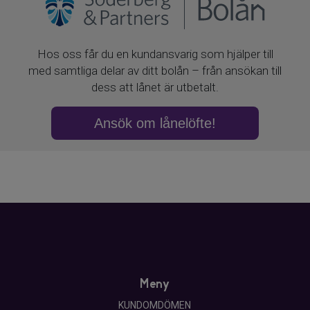
Köpare
Gemensamma utrymmen
Det finns tvättstugor i alla höghusen.
Cykelförråd, barnvagnsförråd och lägenhetsförråd.
Föreningslokal: Fristående gemensamhetslokal med
plats för 50 personer. Hyran för lokalen är 400 kronor per
dygn.
I föreningen finns två gästlägenheter som går att hyra av
boende.
Övrigt
Radonmätning gjort med godkända resultat.
Meny
KUNDOMDÖMEN