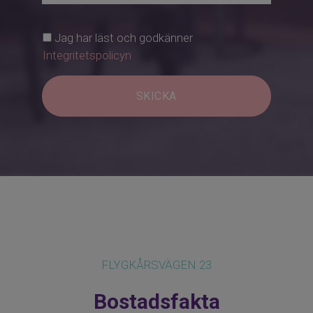
mäklare Anton Zellman 072 555 02 26 alt.
anton.zellman@mohv.se för mer
Jag har läst och godkänner
information.
Integritetspolicyn
SKICKA
FLYGKÅRSVÄGEN 23
Bostadsfakta