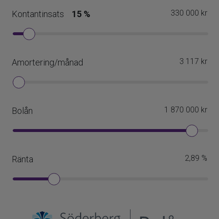
I väntan på egen p-plats erbjuds boendeparkering till
reducerat pris på våra gästparkeringar.
Tv och bredband
Föreningen erbjuder idag kollektiv kabel-tv från Sappa
samt bredband med en hastighet om 1000 mbit
levereras till varje hushåll från Bahnhof för 169 kr/mån.
Överlåtelseavgift
1208 kr
Pantsättningsavgift
483 kr
Föreningen tillåter juridisk person som köpare
Nej
Överlåtelseavgift betalas av