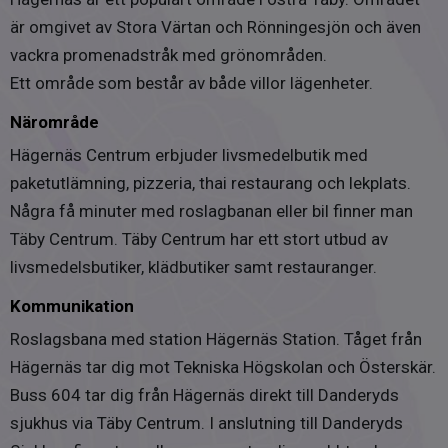
bostadsområde med endast 200 meter från Värtan som
är omgivet av Stora Värtan och Rönningesjön och även
erbjuder en stor badstrand, ute gym, volleybollplan,
vackra promenadstråk med grönområden.
lekplats, ishockeyplan, fotbollsplan, promenadstråk,
Ett område som består av både villor lägenheter.
restauranger, närbutik och mycket mer. Mycket bra
kommunikation med tre busslinjer som går till
Närområde
tunnelbanans röda linje vid Danderyds sjukhus, mot Kista
Hägernäs Centrum erbjuder livsmedelbutik med
och Täby centrum. Även närhet till Roslagsbanan samt
paketutlämning, pizzeria, thai restaurang och lekplats.
om det blir sena kvällar går nattbussen förbi i närheten.
Några få minuter med roslagbanan eller bil finner man
Föreningens ekonomi
Täby Centrum. Täby Centrum har ett stort utbud av
Avgifterna höjdes med 6% fr.o.m. 2023-01-01.
livsmedelsbutiker, klädbutiker samt restauranger.
Äger föreningen marken
Kommunikation
Ja
Roslagsbana med station Hägernäs Station. Tåget från
Hägernäs tar dig mot Tekniska Högskolan och Österskär.
Antal lägenheter
Buss 604 tar dig från Hägernäs direkt till Danderyds
280
sjukhus via Täby Centrum. I anslutning till Danderyds
Antal hyresrätter