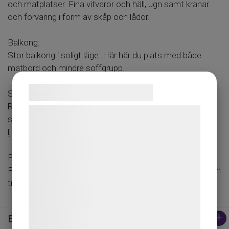
och matplatser. Fina vitvaror och häll, ugn samt kranar
och förvaring i form av skåp och lådor.
Balkong:
Stor balkong i soligt läge. Här här du plats med både
matbord och mindre soffgrupp.
Samtykke til cookies
Sovrum:
Rymligt sovrum med gott om plats för garderober och
Vi og vores samarbejdspartnere bruger
sängbord runt sängen. Stort fönster för naturligt
teknologier, herunder cookies, til at
ljusinsläpp.
indsamle oplysninger om dig til forskellige
formål, herunder: Tilpasning af annoncering,
Förråd:
bedre brugeroplevelse, funktionalitet,
Förrådet som tillhör lägenheten är direkt inne i lägenheten
till höger när du kommer in.
statistik og marketing. Disse oplysninger
kan blive delt med annoncerings- og
analysepartnere, som kan kombinere dem
Ekonomi
med data, du tidligere har givet dem eller