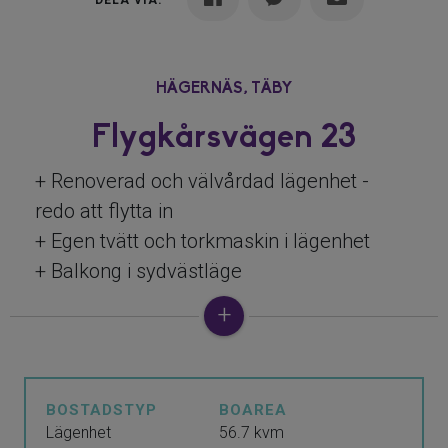
DELA VIA:
HÄGERNÄS,
TÄBY
Flygkårsvägen 23
+ Renoverad och välvårdad lägenhet -
redo att flytta in
+ Egen tvätt och torkmaskin i lägenhet
+ Balkong i sydvästläge
+ Stor klädkammare som kan användas
som kontor/Barnrum
+ En trapp upp (finns hiss)
BOSTADSTYP
BOAREA
Detta är en kommande bostad. För mer
Lägenhet
56.7 kvm