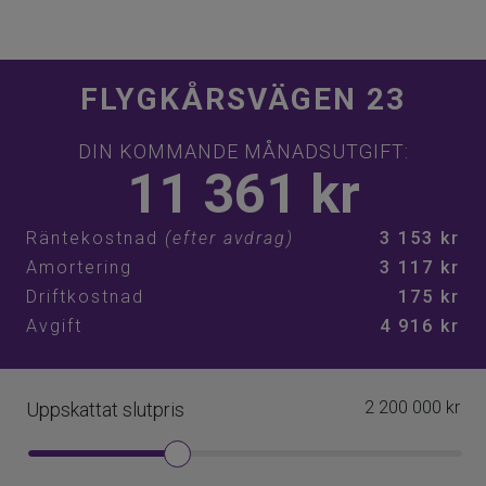
Projektet Nya Flygaren beräknas pågå mellan 2021 och
2028
Godkänd radonmätning 2021
Avloppsstammar till lägenheterna rensades 2021
Fasaden och taken på de låghusen kommer att bytas ut
mot modernt snyggt falsad plåt i en ny färg som
matchar höghusens färgsättning.
Parkering
191 st p-platser 350 kr/mån
6 st p-platser med elstolpe. Betlar för förbrukning
56 st garage 580 kr/mån
5 st platser i mc-garage 200 kr/mån
10 st gästparkeringar mot avgift, 8 kr/tim eller 50 kr/dygn
Parkeringsplatserna följer inte med lägenhet utan det är
separat kö, man kontaktar vår förvaltare FSS för att
ställa sig i kön, tilldelas i turordning.