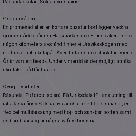
Råsundaskolan, Solna gymnasium.
Grönområden:
En promenad eller en kortare busstur bort ligger vackra
grönområden såsom Hagaparken och Brunnsviken. Inom
någon kilometers avstånd finner vi Ursviksskogen med
motions- och skidspår. Även Lötsjön och plaskdammen i
Ör är värt ett besök. Under vintertid är det möjligt att åka
skridskor på Råstasjön.
Övrigt i närheten:
Råsunda IP (fotbollsplan). På Ulriksdals IP, i anslutning till
ishallarna finns Solnas nya simhall med tio simbanor, en
flexibel multibassäng med höj- och sänkbar botten samt
en barnbassäng är några av funktionerna.