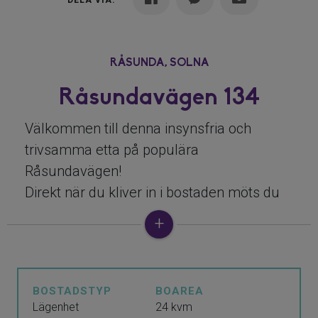
DELA VIA:
RÅSUNDA,
SOLNA
Råsundavägen 134
Välkommen till denna insynsfria och
trivsamma etta på populära
Råsundavägen!
Direkt när du kliver in i bostaden möts du
av en välkomnande hall med gott om
förvaringsmöjligheter.
Allrummet är ljust och flexibelt, med plats
för både sovdel, soffhörna och TV-möbler.
BOSTADSTYP
BOAREA
Stort fönsterparti och balkongdörr fyller
Lägenhet
24 kvm