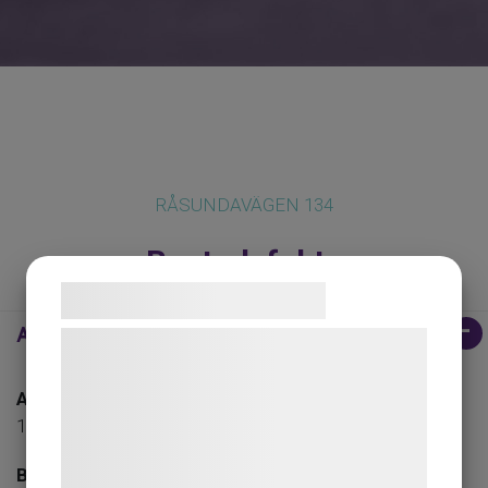
RÅSUNDAVÄGEN 134
Bostadsfakta
Samtykke til cookies
Allmänt
Vi og vores samarbejdspartnere bruger
teknologier, herunder cookies, til at
Antal rum
indsamle oplysninger om dig til forskellige
1
formål, herunder: Tilpasning af annoncering,
bedre brugeroplevelse, funktionalitet,
Boarea