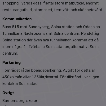
shopping i världsklass, flertal stora matbutiker, enormt
Nej
restaurangutbud, skomakeri, kemtvätt och skönhetsvård.
Överlåtelseavgift betalas av
Kommunikation
Köpare
Buss 515 mot Sundbyberg, Solna station och Odenplan.
Gemensamma utrymmen
Tunnelbana Näckrosen samt Solna centrum. Pendeltåg
Föreningen har gemensam tvättstuga, barnvagn-/ och
Solna station där även nya tunnelbanan kommer att gå
cykelrum finns på varje våning förutom 2 & 6. Föreningen
inom några år. Tvärbana Solna station, alternativt Solna
har en uteplats på taket med utemöbler och grill.
centrum.
Parkering
I området råder boendeparkering. Avgift för detta är
450kr/mån eller 1350kr/kvartal. För tillstånd - vänligen
kontakta Solna stad.
Övrigt
Barnomsorg, skolor: