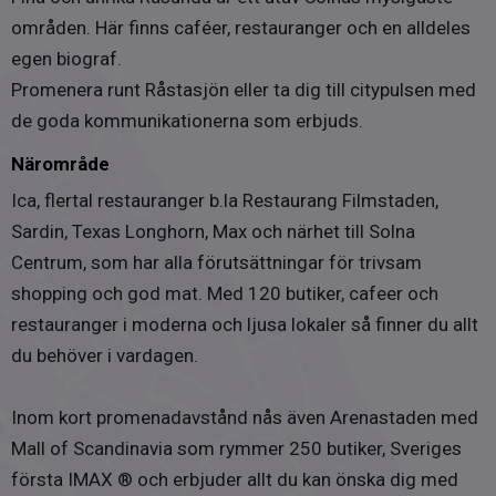
1995- Stambyte
områden. Här finns caféer, restauranger och en alldeles
egen biograf.
Föreningen kollar på att göra en stamspolning men inget
Promenera runt Råstasjön eller ta dig till citypulsen med
annat planeras att göra nu
(kontrollerat 2025-10-22)
de goda kommunikationerna som erbjuds.
Närområde
Parkering
Föreningen disponerar inga egna parkeringsplatser.
Ica, flertal restauranger b.la Restaurang Filmstaden,
Parkering sker i stället genom Solna stads
Sardin, Texas Longhorn, Max och närhet till Solna
boendeparkering. Kostnaden för boendeparkering är 450
Centrum, som har alla förutsättningar för trivsam
kr per månad eller 1 350 kr per kvartal.
shopping och god mat. Med 120 butiker, cafeer och
restauranger i moderna och ljusa lokaler så finner du allt
Tv och bredband
du behöver i vardagen.
Kabel-Tv levereras av Tele2 och tecknas enskilt av den
boende. Bredband levereras av Tele2 och tecknas enskilt
av den boende. Ett obligatoriskt tillägg tillkommer om 145
Inom kort promenadavstånd nås även Arenastaden med
kr/mån.
Mall of Scandinavia som rymmer 250 butiker, Sveriges
första IMAX ® och erbjuder allt du kan önska dig med
Föreningen tillåter juridisk person som köpare