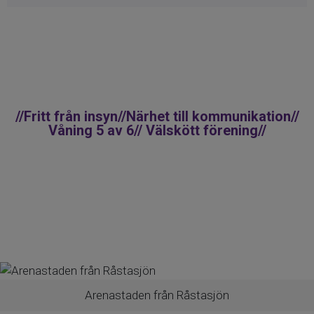
tar dig till city på ca 15 minuter, och
Sundbyberg C ligger nära med pendeltåg,
tvärbana och ett stort utbud av
restauranger och nöjen.
En välkomnande, ljus och trivsam bostad
//Fritt från insyn//Närhet till kommunikation//
som erbjuder en perfekt kombination av
Våning 5 av 6// Välskött förening//
funktion och charm.
En bostad att trivas i – både nu och
framöver!
Arenastaden från Råstasjön