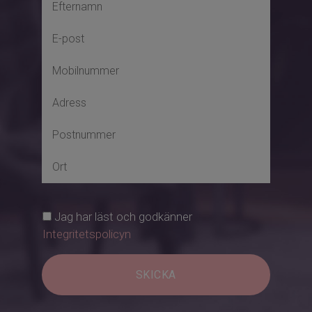
Jag har läst och godkänner
Integritetspolicyn
SKICKA