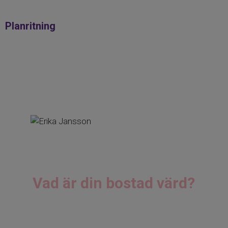
Planritning
ERIKA JANSSON
Reg. Fastighetsmäklare
Vad är din bostad värd?
Jag hjälper dig med en kostnadsfri värdering.
Skriv till mig nedan.