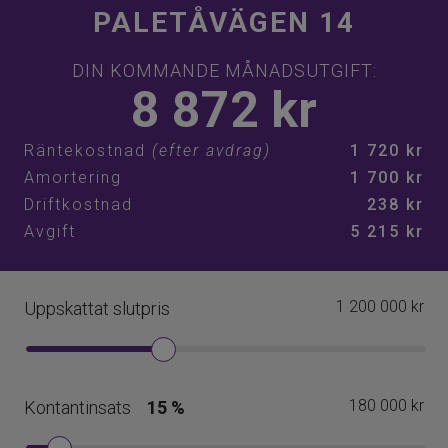
av att odla på fin kolonilott. Hemsida www.rbh6.se
Ovanstående uppgifter är inhämtade av berörd förening,
2026-05-27. Spekulanter uppmanas att kontrollera dessa
uppgifter med föreningen samt kommande renoveringar
och eventuella avgiftsförändringar.
Överlåtelseavgift
1470 kr
Pantsättningsavgift
588 kr
Föreningen tillåter juridisk person som köpare
Nej
Överlåtelseavgift betalas av
Köpare