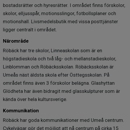
Ingår i månadsavgiften.
bostadsrätter och hyresrätter. I området finns förskolor,
skolor, elljusspår, motionsslingor, fotbollsplaner och
GEMENSAMHETSUTRYMMEN
motionshall. Livsmedelsbutik med vissa posttjänster
I föreningen finns lägenhets- och cykelförråd. Föreningen
ligger centralt i området.
har 4 st tvättstugor som är rustade med två
tvättmaskiner, torktumlare, torkskåp, mangel samt vask
Närområde
för klädvård. Grovtvättstuga, gym, vallabod och
Röbäck har tre skolor, Linneaskolan som är en
snickarbod finns tillgängligt utan kostnad för föreningens
högstadieskola och två låg- och mellanstadieskolor,
medlemmar att använda. Samlings/festlokaler finns att
Linblomman och Röbäcksskolan. Röbäcksskolan är
hyra för en billig peng per tillfälle. I den ena
Umeås näst äldsta skola efter Östtegsskolan. På
samlingslokalen finns bastu, toalett och kök och lokalen
området finns även 3 förskolor belägna. Glashyttan
kan användas som gästlägenhet. Grovsoprum finns, där
boende i föreningen kan lämna in större sopor (t.ex
Glödheta har även bidragit med glasskulpturer som är
möbler) om man inte kan forsla bort dem själv.
kända över hela kultursverige.
Återvinning av allt, utom farligt avfall, på området.
Kommunikation
Trädgårdsbod med trädgårdsredskap.
Röbäck har goda kommunikationer med Umeå centrum.
PARKERING
Cykelvägar gör det möjligt att nå centrum på cirka 15