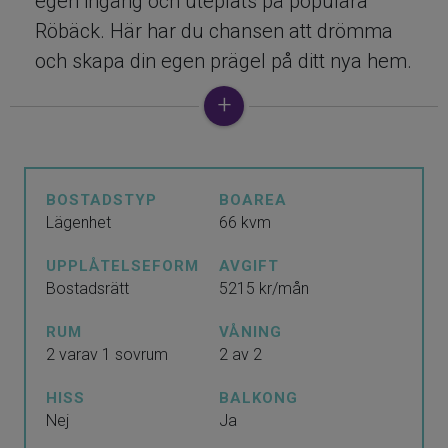
egen ingång och uteplats på populära
Röbäck. Här har du chansen att drömma
och skapa din egen prägel på ditt nya hem.
Den rymliga bostaden fördelar hall med
egen entré från markplan, klädkammare,
stort vardagsrum med parkettgolv och
härligt ljusinsläpp, mysigt sovrum med bra
BOSTADSTYP
BOAREA
förvaring och klassiskt inrett kök. Balkong
Lägenhet
66 kvm
på skyddat läge och kvällssol sätter
UPPLÅTELSEFORM
AVGIFT
guldkant på bostaden.
Bostadsrätt
5215 kr/mån
Välskött förening som förra året borrade
RUM
VÅNING
2 varav 1 sovrum
2 av 2
bergvärme för att minska
driftkostnaderna. Här finns många fina
HISS
BALKONG
faciliteter för de boende som gym,
Nej
Ja