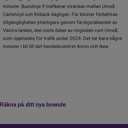
Parkeringsplats med elstolpe kostar 220 kr/mån samt
minuter. Busslinje 9 trafikerar sträckan mellan Umeå
garageplats kostar 400 kr/mån. (Inget ledigt just nu,
Carlshöjd och Röbäck dagligen. För bilister förbättras
ordförande 2026-05-27)
tillgängligheten ytterligare genom färdigställandet av
Till parkeringarna tillämpas webbaserat kösystem via
Västra länken, den sista delen av ringleden runt Umeå,
Riksbyggens hemsida. När man fått sin första
som öppnades för trafik under 2024. Det tar bara några
månadsavi kan man som boende skapa konto på
minuter i bil till det handelscentret Avion och Ikea.
Riksbyggens kundwebb.
Om det skulle vara kö på samtliga platser finns det andra
parkeringsplatser att tillgå tills dess att man fått sin egen
plats - kontakta ordförande för mer information.
ÖVRIGT
Fastigheterna är fullvärdesförsäkrade i Länsförsäkringar.
Hemförsäkring bekostas individuellt av
Räkna på ditt nya boende
bostadsrättsinnehavaren och bostadsrättstillägget ingår
i föreningens fastighetsförsäkring.
I närheten finns ett kolonilottsområde som förvaltas av
Röbäcks kolonilottsförening. Kontakta dem vid intresse