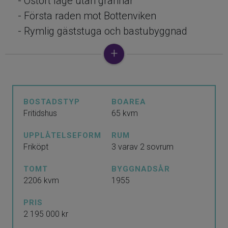
- Ostört läge utan grannar
- Första raden mot Bottenviken
- Rymlig gäststuga och bastubyggnad
- Badmöjligheter direkt nedanför
fastigheten
- Naturnära läge endast cirka 10 km från
Råneå
BOSTADSTYP
BOAREA
Fritidshus
65 kvm
Här erbjuds en sällsynt möjlighet att
UPPLÅTELSEFORM
RUM
förvärva ett välrenoverat fritidshus med ett
Friköpt
3 varav 2 sovrum
ostört läge där naturen, havet och lugnet
står i centrum. Med första parkett mot
TOMT
BYGGNADSÅR
2206 kvm
1955
Bottenviken, fantastisk utsikt över vattnet
och utan grannar i direkt anslutning kan du
PRIS
njuta av en avkopplande tillvaro i en privat
2 195 000 kr