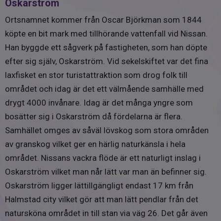
Bjälklag
Oskarström
Vatten/avlopp: 8 560 kr
Trä
Husets hjärta är det påkostade köket med sina härliga
Försäkring: 6 864 kr
Ortsnamnet kommer från Oscar Björkman som 1844
Hajompartier mot uterummet. Hajompartierna
Renhållning: 3 055 kr
köpte en bit mark med tillhörande vattenfall vid Nissan.
Utvändigt plåtarbete
tillsammans med de stora fönstren i västläge ger ett fint
Summa kr/år: 51 622kr, utöver detta tillkommer en
Lackerad plåt
Han byggde ett sågverk på fastigheten, som han döpte
ljusinsläpp hela dagen och kvällen. Den stora köksön
kostnad för fastighetsavgift/skatt 10 425 kr (62 047 kr)
efter sig själv, Oskarström. Vid sekelskiftet var det fina
med god förvaring och bra arbetsyta ger en trevlig plats
Tak
laxfisket en stor turistattraktion som drog folk till
för den lilla måltiden och även för det större sällskapet vid
Betongpannor
matlagningen. Längs med hela köket finns en
området och idag är det ett välmående samhälle med
genomgående arbetsbänk i massiv ek som harmonierar
drygt 4000 invånare. Idag är det många yngre som
Grundläggning
väl med det ljusa lantköket. Kapitalvaror är till stor del
Källare/betongplatta på mark
bosätter sig i Oskarström då fördelarna är flera.
integrerade och spisfläkt samt ugnar bryter av i snygg
Samhället omges av såväl lövskog som stora områden
svart design. Detta matchas av en vit väggkakel som
Uppvärmning
av granskog vilket ger en härlig naturkänsla i hela
förstärker den lantliga känslan. Lägg märke till det runda
Luft/vattenvärmepump via vattenburet system,
området. Nissans vackra flöde är ett naturligt inslag i
fönstret som vetter mot hallen. Här finns även
luft/luftvärmepump samt braskamin
Oskarström vilket man når lätt var man än befinner sig.
vattenburen golvvärme.
Ventilation
Oskarström ligger lättillgängligt endast 17 km från
Självdrag
Halmstad city vilket gör att man lätt pendlar från det
Uterum
natursköna området in till stan via väg 26. Det går även
Klinker på golvet (förberett för vattenburen golvvärme),
Övrigt om byggnaden