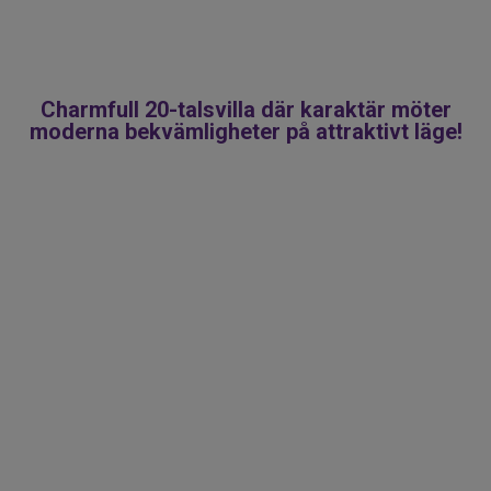
promenadstråk längs Nissan och
Esperedsvallen.
Charmfull 20-talsvilla där karaktär möter
moderna bekvämligheter på attraktivt läge!