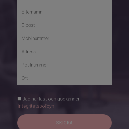
Jag har läst och godkänner
Integritetspolicyn
SKICKA