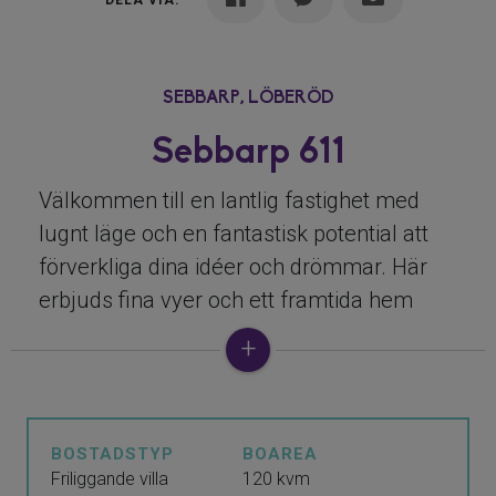
DELA VIA:
SEBBARP,
LÖBERÖD
Sebbarp 611
Välkommen till en lantlig fastighet med
lugnt läge och en fantastisk potential att
förverkliga dina idéer och drömmar. Här
erbjuds fina vyer och ett framtida hem
med karaktär – men framför allt en
möjlighet som ger utrymme för förändring,
förbättring och smart ombyggnad.
Nuvarande ägare har påbörjat den
BOSTADSTYP
BOAREA
invändiga rivningen och lyft fram en tydlig
Friliggande villa
120 kvm