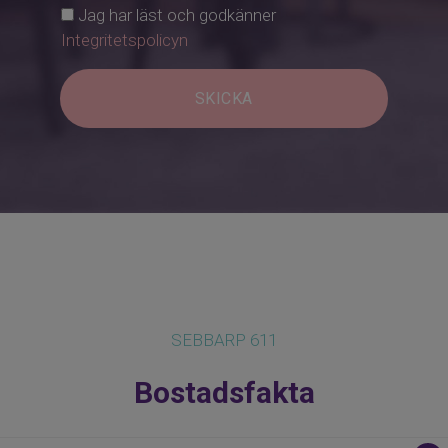
Jag har läst och godkänner
Integritetspolicyn
SKICKA
SEBBARP 611
Bostadsfakta