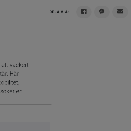
DELA VIA:
 ett vackert
tär. Här
bilitet,
 söker en
r varit i