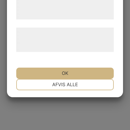
tjenester. Ved at klikke på 'OK' giver du
samtykke til disse formål.
Læs mere om vores brug af cookies og
behandling af persondata på vores
hjemmeside.
OK
NØDVENDIGE
PRÆFERENCER
AFVIS ALLE
MARKETING
STATISTIK