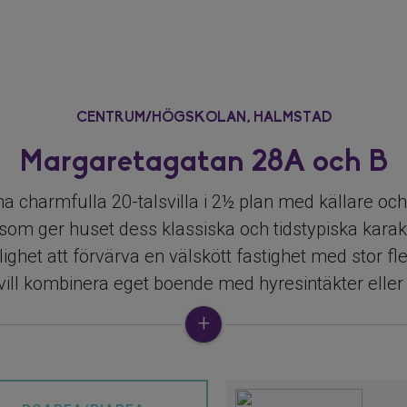
CENTRUM/HÖGSKOLAN,
HALMSTAD
Margaretagatan 28A och B
a charmfulla 20-talsvilla i 2½ plan med källare och
om ger huset dess klassiska och tidstypiska karak
ghet att förvärva en välskött fastighet med stor flexi
 vill kombinera eget boende med hyresintäkter eller
gsmöjlighet.
lad i två separata lägenheter, vilket skapar många
för både familjen och investeraren. Fastigheten ha