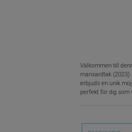
Välkommen till denn
mansardtak (2023) s
erbjuds en unik möjli
perfekt för dig som
attraktiv investerin
Villan är idag uppde
användningsområden 