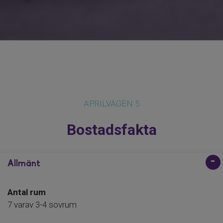
Detta är en fastighet som erbjuder ett
fantastiskt läge, stor utvecklingspotential
och en sällsynt möjlighet att förvärva ett
hem som varit i samma familjs ägo i över
60 år. Ett boende för dig som söker
livskvalitet i ett av Halmstads mest
APRILVÄGEN 5
eftertraktade områden.
Bostadsfakta
Välkommen att boka in din visningstid!
Allmänt
Antal rum
7 varav 3-4 sovrum