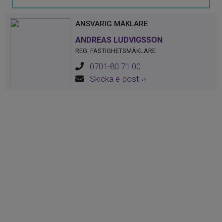
område med närhet till bad,
promenadstråk och vacker natur, samtidigt
ANSVARIG MÄKLARE
som stadens bekvämligheter finns inom
ANDREAS LUDVIGSSON
räckhåll.
REG. FASTIGHETSMÄKLARE
0701-80 71 00
Entréplan:
Skicka e-post ››
Välkomnande hall med goda
förvaringsmöjligheter. Här finns en
luft-/luftvärmepump från Mitsubishi som
bidrar till ett behagligt inomhusklimat året
om.
Husets tillbyggda vardagsrum är en
naturlig samlingsplats med generös
takhöjd och stora fönsterpartier som