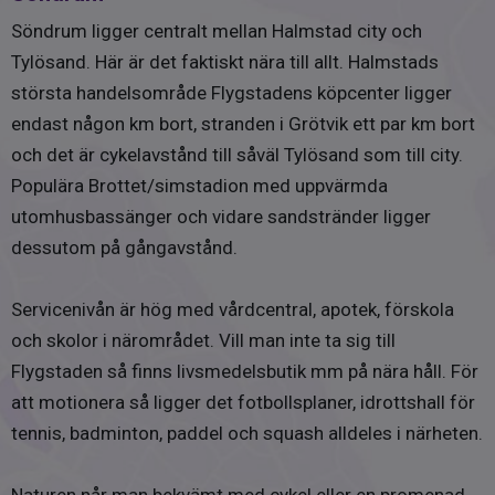
Grundläggning: Källare, krypgrund, betongplatta samt
Renhållning: 3 055 kr
Söndrum ligger centralt mellan Halmstad city och
asfalt med isolerad golvkonstruktion.
Summa kr/år: 32 338kr, utöver detta tillkommer en
Tylösand. Här är det faktiskt nära till allt. Halmstads
kostnad för fastighetsavgift/skatt 10 425 kr (42 763 kr)
Övriga byggnader
största handelsområde Flygstadens köpcenter ligger
Fristående garage
endast någon km bort, stranden i Grötvik ett par km bort
och det är cykelavstånd till såväl Tylösand som till city.
Renoveringar
Populära Brottet/simstadion med uppvärmda
1963-1980 Har huset byggts till i omgångar.
utomhusbassänger och vidare sandstränder ligger
1995 Byggdes övre plan på östra delen.
dessutom på gångavstånd.
1995 Lades yttertaket om med ny underlagspapp, läkt
och
betongpannor.
Servicenivån är hög med vårdcentral, apotek, förskola
1995 Takkupan åt väster byggdes.
och skolor i närområdet. Vill man inte ta sig till
1995 All el byttes av fackman.
Flygstaden så finns livsmedelsbutik mm på nära håll. För
1997 Ca, installerades braskaminen. Arbetet utfördes av
att motionera så ligger det fotbollsplaner, idrottshall för
fackman.
tennis, badminton, paddel och squash alldeles i närheten.
2002 Ca, byggdes huset till åt nordost.
2010 Renoverades entréplanets badrum av fackman