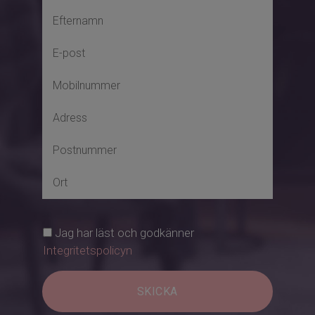
Källare:
Praktisk råkällare med gott om
förvaringsmöjligheter samt tvättstuga.
Trädgård & övrigt:
Den generösa tomten om 840 kvm
erbjuder en tilltalande miljö med gott om
plats för lek, odling och avkoppling. Här
finns även en friliggande garagebyggnad.
Jag har läst och godkänner
Integritetspolicyn
Huset är utrustat med 3-glasfönster och
har ett attraktivt läge där havet och
SKICKA
naturen alltid finns nära.