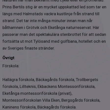
Naturen når man bekvämt med cykel eller en promenad.
(Comfort).
Prins Bertils stig är en mycket uppskattad led som tar en
2012 lades klinkergolv på övre planets toalett av
fackman.
längs med Halmstads vackra kustlinje från strand till
2022 installerades luft-/luftvärmepumpen.
strand. Det tar inte många minuter innan man når
båthamnen i Grötvik och Eketånga naturreservat. Här
Det har påbörjats byte av vattenrör i källaren. Det mesta
passerar man det spektakulära stenbrottet för att sedan
är i nuläget utbytt.
fortsätta ut mot Tylösand med golfbana, hotellet och en
Jordfelsbrytare finns.
av Sveriges finaste stränder.
Bredband
Övrigt
Fiber gm Halmstads Stadsnät
Förskola:
Hallägra förskola, Bäckagårds förskola, Trollbergets
förskola, Lillteknis, Ekbackens Montessoriförskola,
Eketånga montessoriförskola (privat),
Montessoriförskolan Villa Eken, Bergsgårds förskola,
Kaninens förskola, Bäckagårds förskola.