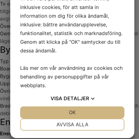
Tv och bredband
Fiber är indraget. Kabel-TV finns
inklusive cookies, för att samla in
tillgängligt. Bredband fiber 100/100 mot en obligatorisk
information om dig för olika ändamål,
avgift om 270 kr/mån. Levereras via Bahnhof.
inklusive: bättre användarupplevelse,
Överlåtelseavgift betalas av
Köpare
funktionalitet, statistik och marknadsföring.
Gemensamma utrymmen
I huset finns tvättstuga, förråd till
lägenheterna samt gemensam uteplats.
Genom att klicka på "OK" samtycker du till
Byggnad
dessa ändamål.
Typ av byggnad
Flerbostadshus
Läs mer om vår användning av cookies och
Boarea
30 kvm
Byggnadsår
1938
behandling av personuppgifter på vår
Uppvärmning
Fjärrvärme
webbplats.
Övriga byggnader
Tvättstuga och förråd finns på
vindsplan.
VISA
DETALJER
Bredband
Bredband finns gruppanslutet via föreningen och
JA
NEJ
OK
JA
NEJ
debiteras 270 kr/mån i samband med avgiftsavisering.
Energideklaration
NÖDVÄNDIG
INSTÄLLNINGAR
AVVISA ALLA
Energiklass
G
JA
NEJ
JA
NEJ