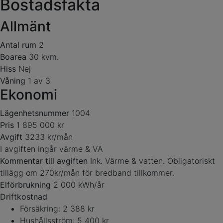
Bostadsfakta
Allmänt
Antal rum
2
Boarea
30 kvm.
Hiss
Nej
Våning
1 av 3
Ekonomi
Lägenhetsnummer
1004
Pris
1 895 000 kr
Avgift
3233 kr/mån
I avgiften ingår värme & VA
Kommentar till avgiften
Ink. Värme & vatten. Obligatoriskt
tillägg om 270kr/mån för bredband tillkommer.
Elförbrukning
2 000 kWh/år
Driftkostnad
Försäkring: 2 388 kr
Hushållsström: 5 400 kr