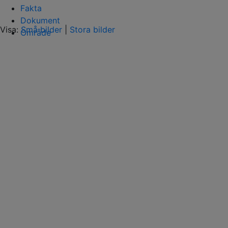
Fakta
Dokument
Visa:
Små bilder
|
Stora bilder
Område