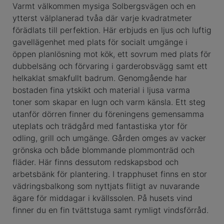
Varmt välkommen mysiga Solbergsvägen och en
ytterst välplanerad tvåa där varje kvadratmeter
förädlats till perfektion. Här erbjuds en ljus och luftig
gavellägenhet med plats för socialt umgänge i
öppen planlösning mot kök, ett sovrum med plats för
dubbelsäng och förvaring i garderobsvägg samt ett
helkaklat smakfullt badrum. Genomgående har
bostaden fina ytskikt och material i ljusa varma
toner som skapar en lugn och varm känsla. Ett steg
utanför dörren finner du föreningens gemensamma
uteplats och trädgård med fantastiska ytor för
odling, grill och umgänge. Gården omges av vacker
grönska och både blommande plommonträd och
fläder. Här finns dessutom redskapsbod och
arbetsbänk för plantering. I trapphuset finns en stor
vädringsbalkong som nyttjats flitigt av nuvarande
ägare för middagar i kvällssolen. På husets vind
finner du en fin tvättstuga samt rymligt vindsförråd.