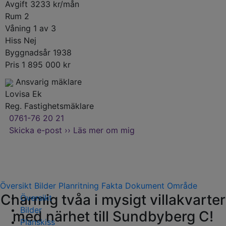
Avgift
3233 kr/mån
Rum
2
Våning
1 av 3
Hiss
Nej
Byggnadsår
1938
Pris
1 895 000 kr
Ansvarig mäklare
Lovisa Ek
Reg. Fastighetsmäklare
0761-76 20 21
Skicka e-post ››
Läs mer om mig
Översikt
Bilder
Planritning
Fakta
Dokument
Område
Charmig tvåa i mysigt villakvarter
Översikt
Bilder
med närhet till Sundbyberg C!
Planskiss