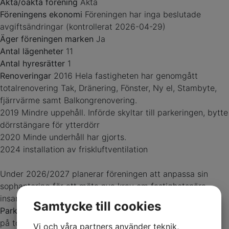
Äkta/oäkta förening
Äkta
Föreningens ekonomi
Föreningen har inga beslutade
avgiftsändringar (kontrollerat 2026-04-29)
Äger föreningen marken
Ja
Antal lägenheter
11
Antal hyresrätter
1
Renoveringar
2016 Hela fastigheten har genomgått
totalrenovering Tak, Dränering, Fönster, Ny el, Stambyte,
fjärrvärme samt Balkongrenovering.
2019 Mindre uppehåll. Införde skyltar till parkeringen, bytte
dörrstängare för ytterdörr
2020 Minde underhåll har gjorts.
2024 installation av friskluftventilation
Under 2026/2027 planerar föreningen att anpassa sin
sophantering för att möta nya krav om fastighetsnära
insamling (kontrollerat 2026-04-29)
Samtycke till cookies
Parkering
Föreningen disponerar över 6 parkeringsplatser
på tomten, kostnad av 450 kr/mån.
Vi och våra partners använder teknik,