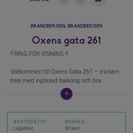
DELA VIA:
BRANDBERGEN,
BRANDBERGEN
Oxens gata 261
!! RING FÖR VISNING !!
Välkommen till Oxens Gata 261 – trivsam
trea med inglasad balkong och bra
planlösning!
Här bor du en trappa upp i ett ljust och
välplanerat hem med två bra sovrum, ett
BOSTADSTYP
BOAREA
generöst vardagsrum och en inglasad
Lägenhet
80 kvm