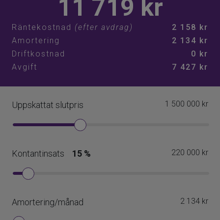
Varmgarage - 500:-
Varmgarage med stor bur - 700:-
Kallgarage - 400:-
MC-garage - 250:-
MC-garage egen bur - 350:-
P-plats - 200:-
HKP/bred P-plats - 300:-
Ovanstående uppgifter är inhämtade av berörd förening.
Spekulanter uppmanats att kontrollera dessa uppgifter
med föreningen samt uppgifter rörande lediga p-platser,
kommande renoveringar och eventuella
avgiftsförändringar.
Tv och bredband
Kabel-TV levereras via Tele2 där grundutbudet ingår i
avgiften. Bredband levereras genom ett
gruppanslutningsavtal med Ownit där samtliga lägenheter