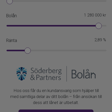
har tillgång till bredband för 23 kronor per månad och
lägenhet (obligatorisk kostnad).
Överlåtelseavgift
1480 kr
Pantsättningsavgift
592 kr
Föreningen tillåter juridisk person som köpare
Nej
Överlåtelseavgift betalas av
Säljare
Gemensamma utrymmen
TVÄTTSTUGA
Flera tvättstugor i föreningen (se nedan adresser).
Bokning sker på bokningstavlan vid tvättstugan eller via