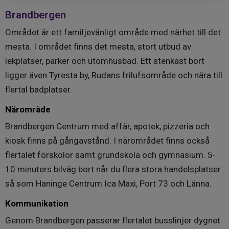
2024-2031: Stambyte
Brandbergen
2025: Byte av torktumlare och torkskåp i tvättstuga.
Området är ett familjevänligt område med närhet till det
2025: Förstudie Portar
2025: Utbyte av värmepumpar VPC2
mesta. I området finns det mesta, stort utbud av
2026-2028: Renovering av garage G4 och G5
lekplatser, parker och utomhusbad. Ett stenkast bort
2026-2029: Takbyte samt fläktbyte höghus
ligger även Tyresta by, Rudans frilufsområde och nära till
flertal badplatser.
UTFÖRDA RENOVERINGAR (ett urval)
Närområde
2012 - Nya orienteringstavlor och fasadnummerskyltar
2013-2014 - Fasadtvätt och infärgning
Brandbergen Centrum med affär, apotek, pizzeria och
2013-2014 - Nya tak och ventilation på låghusen
kiosk finns på gångavstånd. I närområdet finns också
2013-2014 - Byte till LED-belysning i trapphus och källare
flertalet förskolor samt grundskola och gymnasium. 5-
2014 - Byte till LED-belysning i entréer samt
10 minuters bilväg bort når du flera stora handelsplatser
ytterbelysning
så som Haninge Centrum Ica Maxi, Port 73 och Länna.
2018 - Installation av bergvärme
2021 - OVK höghus, fortsatt spolning och filmning av
Kommunikation
stammar, ventilbyte efter stamspolning, renovering av tak
Genom Brandbergen passerar flertalet busslinjer dygnet
höghus.