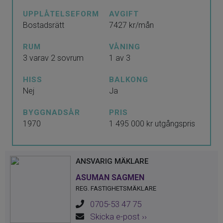
balkong som förlänger säsongen från tidig
UPPLÅTELSEFORM
AVGIFT
vår till sen höst. Lägenheten bjuder på
Bostadsrätt
7427 kr/mån
ljusa väggar, vackra parkettgolv och en
härlig känsla av rymd.
RUM
VÅNING
3 varav 2 sovrum
1 av 3
-En trappa upp – bekvämt men med viss
HISS
BALKONG
avskildhet
Nej
Ja
-Gavelläge - extra fönster i
BYGGNADSÅR
PRIS
vardagsrummet
1970
1 495 000 kr utgångspris
-Inglasad balkong med plats för både
cafégrupp och odling
ANSVARIG MÄKLARE
-Två rymliga sovrum med bra förvaring
ASUMAN SAGMEN
-Förråd direkt utanför dörren – praktiskt
REG. FASTIGHETSMÄKLARE
och lättillgängligt
0705-53 47 75
-Luftigt och socialt vardagsrum med gott
Skicka e-post ››