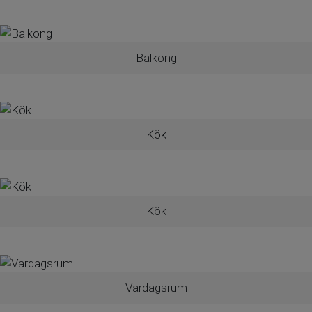
Läget på Oxens Gata är både lugnt och
bekvämt, med närhet till såväl natur som
service. Här bor du med kort gångavstånd
Balkong
till centrum, skolor, kommunikationer och
grönområden – ett perfekt boende för
både barnfamiljen och dig som vill ha gott
om utrymme.
Kök
Kommunikationen är smidig med bussar
precis i närheten som tar dig direkt till
Kök
Gullmarsplan, vilket gör pendling enkel.
Här bor du med närhet till allt du kan
önska – bekvämlighet, natur och service, i
en bostad som verkligen kan anpassas
Vardagsrum
efter dina behov.