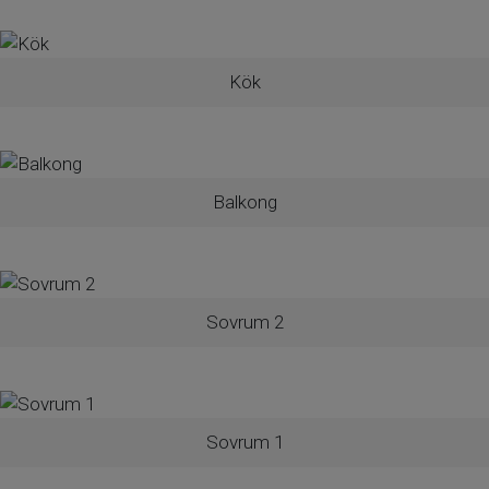
Välkommen att uppleva denna trevliga
lägenhet på plats!
Kök
Vid intresse vänligen kontakta:
Asuman Sagmen
Balkong
070 553 47 75
asuman.sagmen@mohv.se
Sovrum 2
Sovrum 1