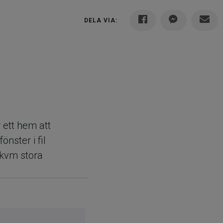
DELA VIA:
ett hem att
nster i fil
 kvm stora
 gott om plats
en är dessutom
r ta bort
. Ett