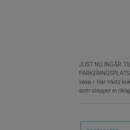
JUST NU INGÅR: TI
PARKERINGSPLATS! 
växa i. Här möts kök
som släpper in rikli
balkongen blir som
för loungemöbler, 
ovanligt flexibel: du
väggar och skapa en 