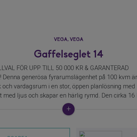
VEGA,
VEGA
Gaffelseglet 14
LLVAL FÖR UPP TILL 50 000 KR & GARANTERAD
Denna generösa fyrarumslägenhet på 100 kvm är 
 och vardagsrum i en stor, öppen planlösning med fö
gt med ljus och skapar en härlig rymd. Den cirka 16
 ett extra vardagsrum under sommarhalvåret - med
odlingar och långa middagar utomhus. Planlösning
 kan välja till en vägg och få ett mer avskilt kök, elle
ny större tvåa eller trea med ännu mer sociala ytor