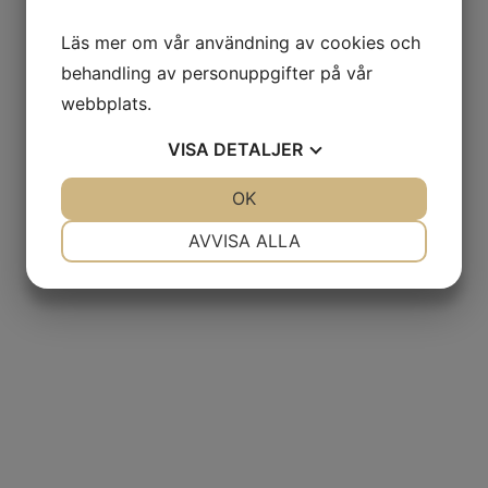
Läs mer om vår användning av cookies och
behandling av personuppgifter på vår
webbplats.
VISA
DETALJER
JA
NEJ
OK
JA
NEJ
NÖDVÄNDIG
INSTÄLLNINGAR
AVVISA ALLA
JA
NEJ
JA
NEJ
MARKNADSFÖRING
STATISTIK